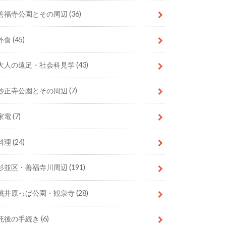
善福寺公園とその周辺
(36)
外食
(45)
大人の遠足・社会科見学
(43)
妙正寺公園とその周辺
(7)
家電
(7)
料理
(24)
杉並区・善福寺川周辺
(191)
桃井原っぱ公園・観泉寺
(28)
死後の手続き
(6)