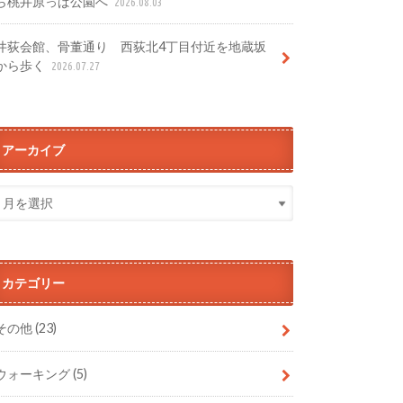
ら桃井原っぱ公園へ
2026.08.03
井荻会館、骨董通り 西荻北4丁目付近を地蔵坂
から歩く
2026.07.27
アーカイブ
カテゴリー
その他
(23)
ウォーキング
(5)