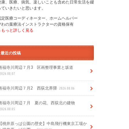
健康、医療、病気、楽しいことも含めた日常生活を綴
っていきたいと思います。
認定医療コーディネーター、ホームヘルパー
びわの葉療法インストラクターの資格保有
→もっと詳しく見る
最近の投稿
善福寺川周辺７月3 区画整理事業と坂道
2026.08.07
善福寺川周辺７月2 西荻北界隈
2026.08.06
善福寺川周辺７月 夏の花、西荻北の建物
2026.08.05
【桃井原っぱ公園の歴史】中島飛行機東京工場か