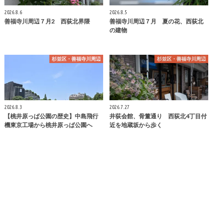
2026.8.6
2026.8.5
善福寺川周辺７月2 西荻北界隈
善福寺川周辺７月 夏の花、西荻北
の建物
杉並区・善福寺川周辺
杉並区・善福寺川周辺
2026.8.3
2026.7.27
【桃井原っぱ公園の歴史】中島飛行
井荻会館、骨董通り 西荻北4丁目付
機東京工場から桃井原っぱ公園へ
近を地蔵坂から歩く