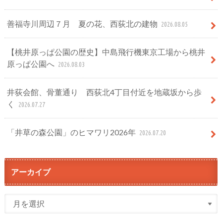
善福寺川周辺７月 夏の花、西荻北の建物
2026.08.05
【桃井原っぱ公園の歴史】中島飛行機東京工場から桃井
原っぱ公園へ
2026.08.03
井荻会館、骨董通り 西荻北4丁目付近を地蔵坂から歩
く
2026.07.27
「井草の森公園」のヒマワリ2026年
2026.07.20
アーカイブ