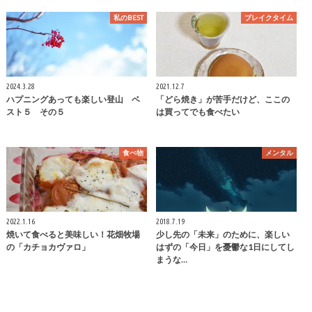
私のBEST
ブレイクタイム
2024.3.28
2021.12.7
ハプニングあっても楽しい登山 ベ
「どら焼き」が苦手だけど、ここの
スト５ その５
は買ってでも食べたい
食べ物
メンタル
2022.1.16
2018.7.19
焼いて食べると美味しい！花畑牧場
少し先の「未来」のために、楽しい
の「カチョカヴァロ」
はずの「今日」を憂鬱な1日にしてし
まうな…