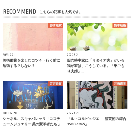
RECOMMEND
こちらの記事も人気です。
芸術鑑賞
熟年結婚
2023.9.21
2020.5.2
美術鑑賞を楽しむコツ４・行く前に
四六時中家に「リタイア夫」がいる
勉強する？しない？
我が家は、こうしている。「巣ごも
り夫婦」…
芸術鑑賞
芸術鑑賞
2023.12.20
2025.1.25
シャネル、スキャパレッリ「コスチ
「ル・コルビュジエ──諸芸術の綜合
ュームジュエリー 美の変革者たち 」
1930-1965」