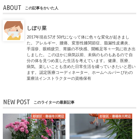
ABOUT
この記事をかいた人
しぼり菜
2017年現在57才 50代になって体に色々な変化が起きまし
た。 アレルギー、腰痛、変形性膝関節症、脂漏性皮膚炎、
手湿疹、眼精疲労、胃腸の不快感、開帳足等々一気に吹き出
しました。 このほかに病気以前、未病のものもあるので 自
分の体を見つめ直した生活を考えています。 健康、医療、
病気、楽しいことも含めた日常生活を綴っていきたいと思い
ます。 認定医療コーディネーター、ホームヘルパー びわの
葉療法インストラクターの資格保有
NEW POST
このライターの最新記事
杉並区・善福寺川周辺
杉並区・善福寺川周辺