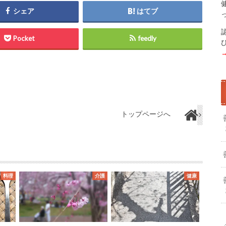
シェア
はてブ
Pocket
feedly
トップページへ
料理
介護
健康