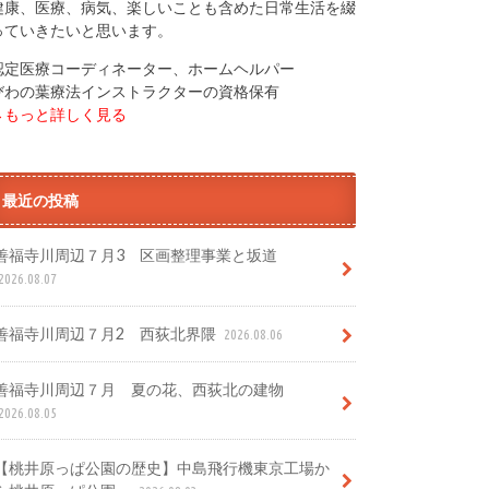
健康、医療、病気、楽しいことも含めた日常生活を綴
っていきたいと思います。
認定医療コーディネーター、ホームヘルパー
びわの葉療法インストラクターの資格保有
→もっと詳しく見る
最近の投稿
善福寺川周辺７月3 区画整理事業と坂道
2026.08.07
善福寺川周辺７月2 西荻北界隈
2026.08.06
善福寺川周辺７月 夏の花、西荻北の建物
2026.08.05
【桃井原っぱ公園の歴史】中島飛行機東京工場か