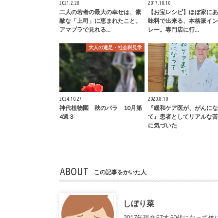
2021.2.28
2017.10.10
二人の若者の最大の幸せは、素
【お宝レシピ】ほぼ家にあ
敵な「上司」に恵まれたこと。
味料で出来る、本格派イン
アマプラで見れる…
レー。専門店に行…
大人の遠足・社会科見学
2024.10.27
2020.8.10
神代植物園 秋のバラ 10月第
『緩和ケア医が、がんにな
4週３
て』患者としてリアルな苦
に気づいた
ABOUT
この記事をかいた人
しぼり菜
2017年現在57才 50代にな