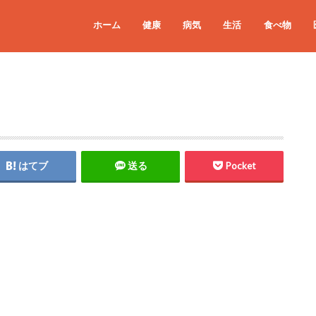
ホーム
健康
病気
生活
食べ物
はてブ
送る
Pocket