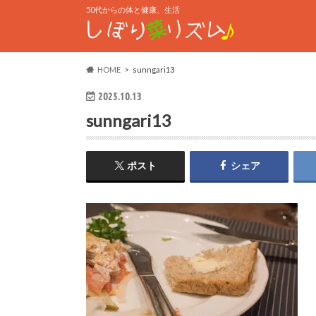
50代からの体と健康、生活
HOME
sunngari13
2025.10.13
sunngari13
ポスト
シェア