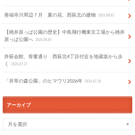
善福寺川周辺７月 夏の花、西荻北の建物
2026.08.05
【桃井原っぱ公園の歴史】中島飛行機東京工場から桃井
原っぱ公園へ
2026.08.03
井荻会館、骨董通り 西荻北4丁目付近を地蔵坂から歩
く
2026.07.27
「井草の森公園」のヒマワリ2026年
2026.07.20
アーカイブ