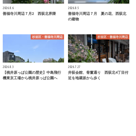
2026.8.6
2026.8.5
善福寺川周辺７月2 西荻北界隈
善福寺川周辺７月 夏の花、西荻北
の建物
杉並区・善福寺川周辺
杉並区・善福寺川周辺
2026.8.3
2026.7.27
【桃井原っぱ公園の歴史】中島飛行
井荻会館、骨董通り 西荻北4丁目付
機東京工場から桃井原っぱ公園へ
近を地蔵坂から歩く