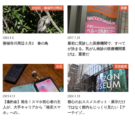
杉並区・善福寺川周辺
医療
2026.4.6
2017.7.24
善福寺川周辺３月2 春の鳥
最初に受診した医療機関で、すべて
が決まる。乳がん検診の医療機関選
びは、重要だ
生活
芸術鑑賞
2019.4.13
2024.3.10
【違約金】発生！スマホ初心者の主
都心のおススメスポット・展示だけ
人が、大手キャリアから「格安スマ
ではなく館内もじっくり見たい【ア
ホ」への…
ーテイゾ…