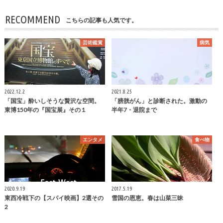
RECOMMEND
こちらの記事も人気です。
芸術鑑賞
病気
2022.12.2
2021.8.25
「国宝」酔いしそうな贅沢な空間。
「膀胱がん」と診断された。激動の
東博150年の『国宝展』その１
半年7・退院まで
エンタメ
食べ物
2020.9.19
2017.5.19
東西冷戦下の【スパイ映画】2選その
雪国の恩恵。春は山菜三昧
2