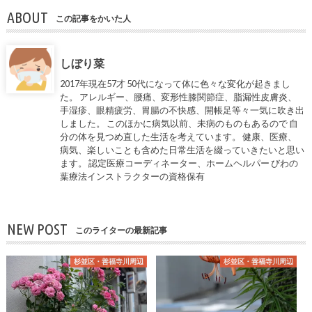
ABOUT
この記事をかいた人
しぼり菜
2017年現在57才 50代になって体に色々な変化が起きまし
た。 アレルギー、腰痛、変形性膝関節症、脂漏性皮膚炎、
手湿疹、眼精疲労、胃腸の不快感、開帳足等々一気に吹き出
しました。 このほかに病気以前、未病のものもあるので 自
分の体を見つめ直した生活を考えています。 健康、医療、
病気、楽しいことも含めた日常生活を綴っていきたいと思い
ます。 認定医療コーディネーター、ホームヘルパー びわの
葉療法インストラクターの資格保有
NEW POST
このライターの最新記事
杉並区・善福寺川周辺
杉並区・善福寺川周辺