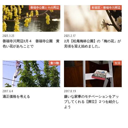
善福寺公園とその周辺
杉並区・善福寺川周辺
2025.3.25
2025.2.17
善福寺川周辺3月４ 善福寺公園 黄
2月【松庵梅林公園】の「梅の花」が
色い花があちことで
見頃を迎え始めました。
食べ物
生活
2017.6.4
2017.8.19
適正価格を考える
嫌いな家事のモチベーションをアッ
プしてくれる【脚立】２つを紹介し
よう