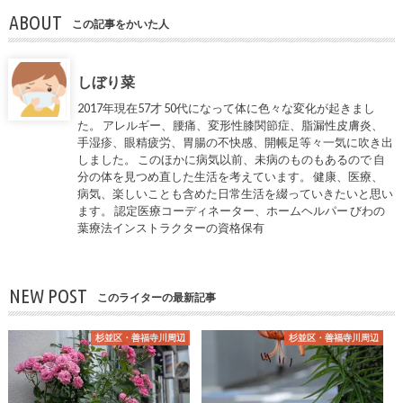
ABOUT
この記事をかいた人
しぼり菜
2017年現在57才 50代になって体に色々な変化が起きまし
た。 アレルギー、腰痛、変形性膝関節症、脂漏性皮膚炎、
手湿疹、眼精疲労、胃腸の不快感、開帳足等々一気に吹き出
しました。 このほかに病気以前、未病のものもあるので 自
分の体を見つめ直した生活を考えています。 健康、医療、
病気、楽しいことも含めた日常生活を綴っていきたいと思い
ます。 認定医療コーディネーター、ホームヘルパー びわの
葉療法インストラクターの資格保有
NEW POST
このライターの最新記事
杉並区・善福寺川周辺
杉並区・善福寺川周辺