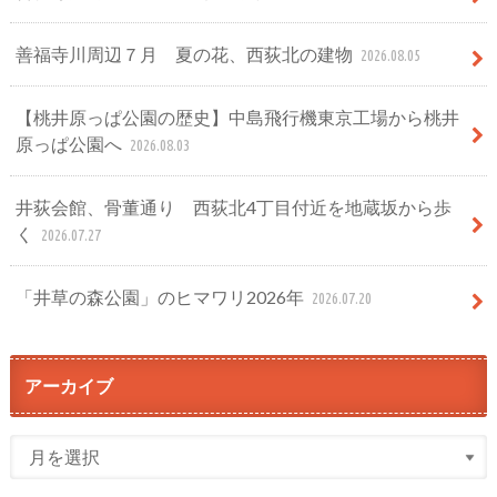
善福寺川周辺７月 夏の花、西荻北の建物
2026.08.05
【桃井原っぱ公園の歴史】中島飛行機東京工場から桃井
原っぱ公園へ
2026.08.03
井荻会館、骨董通り 西荻北4丁目付近を地蔵坂から歩
く
2026.07.27
「井草の森公園」のヒマワリ2026年
2026.07.20
アーカイブ