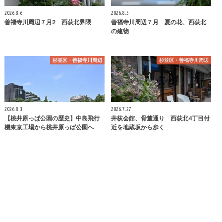
2026.8.6
2026.8.5
善福寺川周辺７月2 西荻北界隈
善福寺川周辺７月 夏の花、西荻北
の建物
杉並区・善福寺川周辺
杉並区・善福寺川周辺
2026.8.3
2026.7.27
【桃井原っぱ公園の歴史】中島飛行
井荻会館、骨董通り 西荻北4丁目付
機東京工場から桃井原っぱ公園へ
近を地蔵坂から歩く