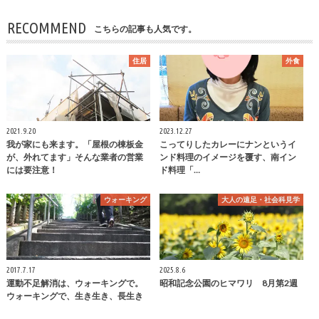
RECOMMEND
こちらの記事も人気です。
住居
外食
2021.9.20
2023.12.27
我が家にも来ます。「屋根の棟板金
こってりしたカレーにナンというイ
が、外れてます」そんな業者の営業
ンド料理のイメージを覆す、南イン
には要注意！
ド料理「…
ウォーキング
大人の遠足・社会科見学
2017.7.17
2025.8.6
運動不足解消は、ウォーキングで。
昭和記念公園のヒマワリ 8月第2週
ウォーキングで、生き生き、長生き