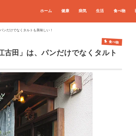
ホーム
健康
病気
生活
食べ物
パンだけでなくタルトも美味しい！
食べ物
江古田」は、パンだけでなくタルト