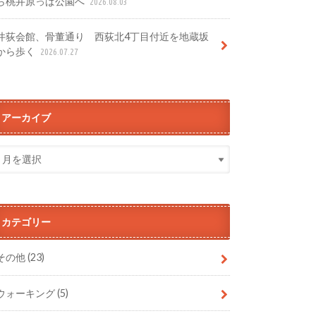
ら桃井原っぱ公園へ
2026.08.03
井荻会館、骨董通り 西荻北4丁目付近を地蔵坂
から歩く
2026.07.27
アーカイブ
カテゴリー
その他
(23)
ウォーキング
(5)