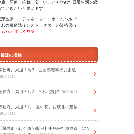
健康、医療、病気、楽しいことも含めた日常生活を綴
っていきたいと思います。
認定医療コーディネーター、ホームヘルパー
びわの葉療法インストラクターの資格保有
→もっと詳しく見る
最近の投稿
善福寺川周辺７月3 区画整理事業と坂道
2026.08.07
善福寺川周辺７月2 西荻北界隈
2026.08.06
善福寺川周辺７月 夏の花、西荻北の建物
2026.08.05
【桃井原っぱ公園の歴史】中島飛行機東京工場か