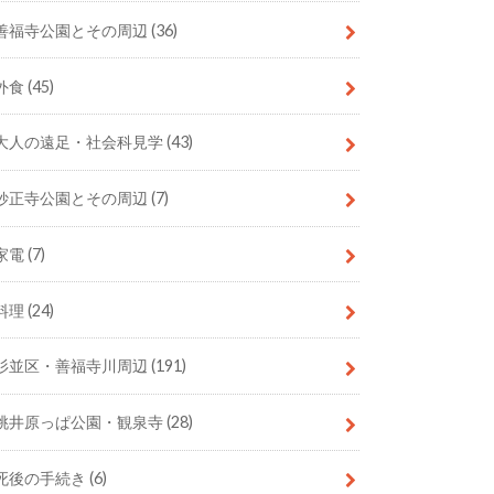
善福寺公園とその周辺
(36)
外食
(45)
大人の遠足・社会科見学
(43)
妙正寺公園とその周辺
(7)
家電
(7)
料理
(24)
杉並区・善福寺川周辺
(191)
桃井原っぱ公園・観泉寺
(28)
死後の手続き
(6)