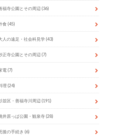
善福寺公園とその周辺
(36)
外食
(45)
大人の遠足・社会科見学
(43)
妙正寺公園とその周辺
(7)
家電
(7)
料理
(24)
杉並区・善福寺川周辺
(191)
桃井原っぱ公園・観泉寺
(28)
死後の手続き
(6)