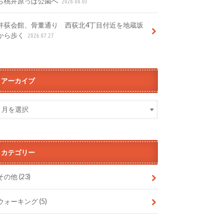
ら桃井原っぱ公園へ
2026.08.03
井荻会館、骨董通り 西荻北4丁目付近を地蔵坂
から歩く
2026.07.27
アーカイブ
カテゴリー
その他
(23)
ウォーキング
(5)