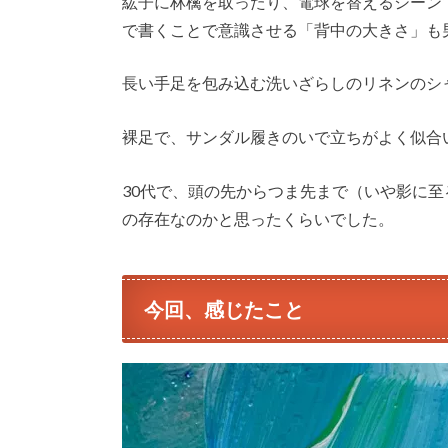
紘子に林檎を取ったり、電球を替えるシーン
で書くことで意識させる「背中の大きさ」も
長い手足を包み込む洗いざらしのリネンのシ
裸足で、サンダル履きのいで立ちがよく似合
30代で、頭の先からつま先まで（いや影に
の存在なのかと思ったくらいでした。
今回、感じたこと