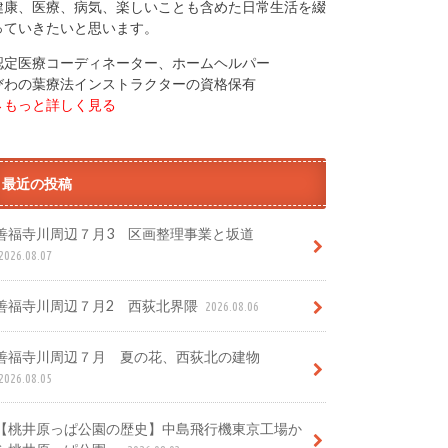
健康、医療、病気、楽しいことも含めた日常生活を綴
っていきたいと思います。
認定医療コーディネーター、ホームヘルパー
びわの葉療法インストラクターの資格保有
→もっと詳しく見る
最近の投稿
善福寺川周辺７月3 区画整理事業と坂道
2026.08.07
善福寺川周辺７月2 西荻北界隈
2026.08.06
善福寺川周辺７月 夏の花、西荻北の建物
2026.08.05
【桃井原っぱ公園の歴史】中島飛行機東京工場か