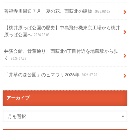
善福寺川周辺７月 夏の花、西荻北の建物
2026.08.05
【桃井原っぱ公園の歴史】中島飛行機東京工場から桃井
原っぱ公園へ
2026.08.03
井荻会館、骨董通り 西荻北4丁目付近を地蔵坂から歩
く
2026.07.27
「井草の森公園」のヒマワリ2026年
2026.07.20
アーカイブ