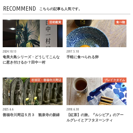
RECOMMEND
こちらの記事も人気です。
芸術鑑賞
食べ物
2024.10.13
2017.5.10
奄美大島シリーズ・どうしてこんな
手軽に食べられる卵
に惹き付けるか？田中一村
杉並区・善福寺川周辺
ブレイクタイム
2025.6.6
2018.6.30
善福寺川周辺５月３ 観泉寺の新緑
【紅茶】の旅。『ルシビア』のアー
ルグレイとアフタヌーンティ