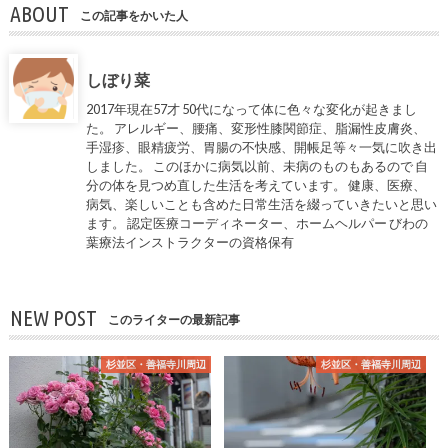
ABOUT
この記事をかいた人
しぼり菜
2017年現在57才 50代になって体に色々な変化が起きまし
た。 アレルギー、腰痛、変形性膝関節症、脂漏性皮膚炎、
手湿疹、眼精疲労、胃腸の不快感、開帳足等々一気に吹き出
しました。 このほかに病気以前、未病のものもあるので 自
分の体を見つめ直した生活を考えています。 健康、医療、
病気、楽しいことも含めた日常生活を綴っていきたいと思い
ます。 認定医療コーディネーター、ホームヘルパー びわの
葉療法インストラクターの資格保有
NEW POST
このライターの最新記事
杉並区・善福寺川周辺
杉並区・善福寺川周辺