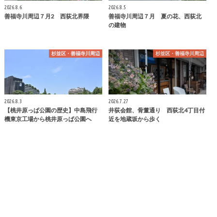
2026.8.6
2026.8.5
善福寺川周辺７月2 西荻北界隈
善福寺川周辺７月 夏の花、西荻北
の建物
杉並区・善福寺川周辺
杉並区・善福寺川周辺
2026.8.3
2026.7.27
【桃井原っぱ公園の歴史】中島飛行
井荻会館、骨董通り 西荻北4丁目付
機東京工場から桃井原っぱ公園へ
近を地蔵坂から歩く