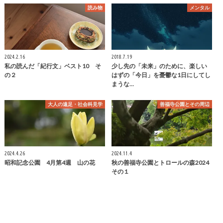
読み物
メンタル
2024.2.16
2018.7.19
私の読んだ「紀行文」ベスト10 そ
少し先の「未来」のために、楽しい
の２
はずの「今日」を憂鬱な1日にしてし
まうな…
大人の遠足・社会科見学
善福寺公園とその周辺
2024.4.26
2024.11.4
昭和記念公園 4月第4週 山の花
秋の善福寺公園とトロールの森2024
その１