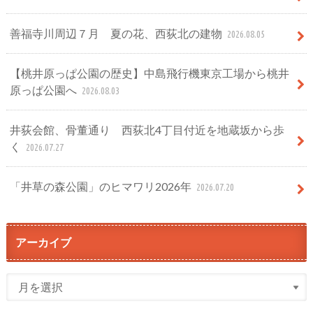
善福寺川周辺７月 夏の花、西荻北の建物
2026.08.05
【桃井原っぱ公園の歴史】中島飛行機東京工場から桃井
原っぱ公園へ
2026.08.03
井荻会館、骨董通り 西荻北4丁目付近を地蔵坂から歩
く
2026.07.27
「井草の森公園」のヒマワリ2026年
2026.07.20
アーカイブ