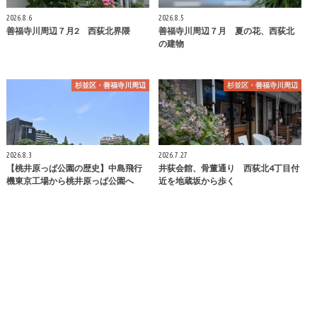
2026.8.6
2026.8.5
善福寺川周辺７月2 西荻北界隈
善福寺川周辺７月 夏の花、西荻北
の建物
杉並区・善福寺川周辺
杉並区・善福寺川周辺
2026.8.3
2026.7.27
【桃井原っぱ公園の歴史】中島飛行
井荻会館、骨董通り 西荻北4丁目付
機東京工場から桃井原っぱ公園へ
近を地蔵坂から歩く