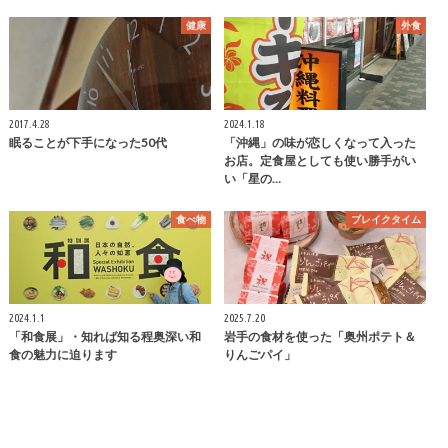
健康
外食
2017.4.28
2024.1.18
眠ることが下手になった50代
「沖縄」の味が恋しくなって入った
お店。定食屋としても使い勝手がい
い「星の…
食べ物
ブレイクタイム
2024.1.1
2025.7.20
「和食展」・知れば知る程奥深い和
岩手の食材を使った「奥州ポテト＆
食の魅力に迫ります
りんごパイ」