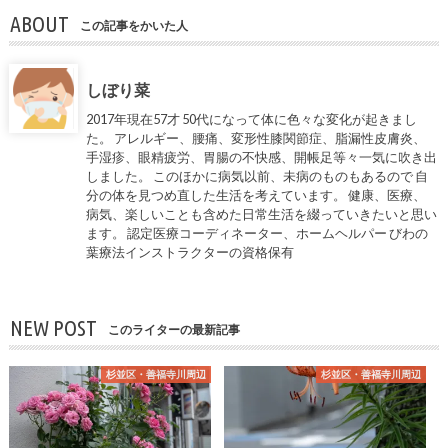
ABOUT
この記事をかいた人
しぼり菜
2017年現在57才 50代になって体に色々な変化が起きまし
た。 アレルギー、腰痛、変形性膝関節症、脂漏性皮膚炎、
手湿疹、眼精疲労、胃腸の不快感、開帳足等々一気に吹き出
しました。 このほかに病気以前、未病のものもあるので 自
分の体を見つめ直した生活を考えています。 健康、医療、
病気、楽しいことも含めた日常生活を綴っていきたいと思い
ます。 認定医療コーディネーター、ホームヘルパー びわの
葉療法インストラクターの資格保有
NEW POST
このライターの最新記事
杉並区・善福寺川周辺
杉並区・善福寺川周辺