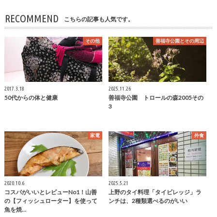
RECOMMEND
こちらの記事も人気です。
その他
善福寺公園とその周辺
2017.3.18
2025.11.26
50代からの体と健康
善福寺公園 トロールの森2005その
3
家電
外食
2020.10.6
2025.5.21
コスパがいいとレビューNo1！山善
上野のタイ料理「タイビレッジ」ラ
の【フィッシュローター】を使って
ンチは、2種類選べるのがいい
魚を焼…