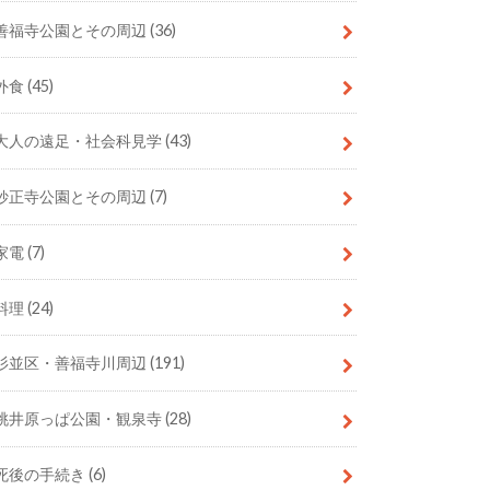
善福寺公園とその周辺
(36)
外食
(45)
大人の遠足・社会科見学
(43)
妙正寺公園とその周辺
(7)
家電
(7)
料理
(24)
杉並区・善福寺川周辺
(191)
桃井原っぱ公園・観泉寺
(28)
死後の手続き
(6)