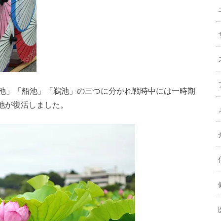
蓮池」「船池」「鵜池」の三つに分かれ戦時中には一時期
池が復活しました。