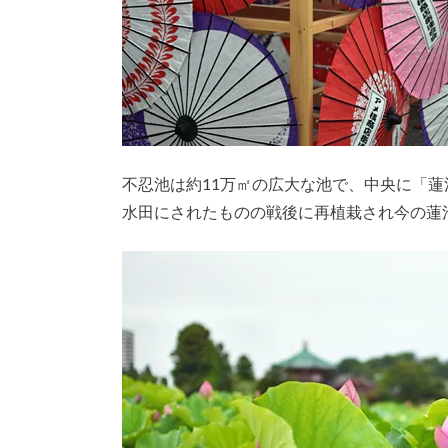
不忍池は約11万㎡の広大な池で、中央に「
水田にされたものの戦後に再植栽され今の蓮