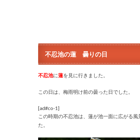
不忍池の蓮 曇りの日
不忍池
に
蓮
を見に行きました。
この日は、梅雨明け前の曇った日でした。
[ad#co-1]
この時期の不忍池は、蓮が池一面に広がる風
た。