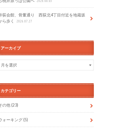
ら桃井原っぱ公園へ
2026.08.03
井荻会館、骨董通り 西荻北4丁目付近を地蔵坂
から歩く
2026.07.27
アーカイブ
カテゴリー
その他
(23)
ウォーキング
(5)