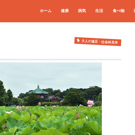
ホーム
健康
病気
生活
食べ物
大人の遠足・社会科見学