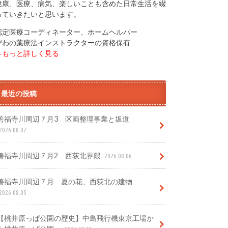
健康、医療、病気、楽しいことも含めた日常生活を綴
っていきたいと思います。
認定医療コーディネーター、ホームヘルパー
びわの葉療法インストラクターの資格保有
→もっと詳しく見る
最近の投稿
善福寺川周辺７月3 区画整理事業と坂道
2026.08.07
善福寺川周辺７月2 西荻北界隈
2026.08.06
善福寺川周辺７月 夏の花、西荻北の建物
2026.08.05
【桃井原っぱ公園の歴史】中島飛行機東京工場か