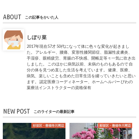
ABOUT
この記事をかいた人
しぼり菜
2017年現在57才 50代になって体に色々な変化が起きまし
た。 アレルギー、腰痛、変形性膝関節症、脂漏性皮膚炎、
手湿疹、眼精疲労、胃腸の不快感、開帳足等々一気に吹き出
しました。 このほかに病気以前、未病のものもあるので 自
分の体を見つめ直した生活を考えています。 健康、医療、
病気、楽しいことも含めた日常生活を綴っていきたいと思い
ます。 認定医療コーディネーター、ホームヘルパー びわの
葉療法インストラクターの資格保有
NEW POST
このライターの最新記事
杉並区・善福寺川周辺
杉並区・善福寺川周辺