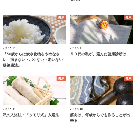
健康
健康
2017.5.11
2017.5.4
『50歳からは炭水化物をやめなさ
５０代の私が、選んだ健康診断は
い 病まない・ボケない・老いない
腸健康法』
健康
健康
2017.5.31
2017.5.18
私の入浴法・「タモリ式」入浴法
筋肉は、何歳からでも作ることが出
来る