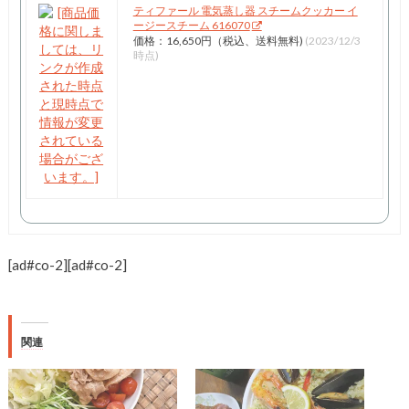
ティファール 電気蒸し器 スチームクッカー イ
ージースチーム 616070
価格：16,650円（税込、送料無料)
(2023/12/3
時点)
[ad#co-2]
[ad#co-2]
関連