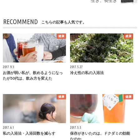
生き、長生き
RECOMMEND
こちらの記事も人気です。
健康
健康
2017.9.3
2017.5.27
お酒が弱い私が、飲めるようになっ
冷え性の私の入浴法
たが50代は、飲み方を変えた
健康
健康
2017.6.1
2017.5.5
私の入浴法・入浴回数を減らす
保存がきいたのは、ドクダミの効能
なのか