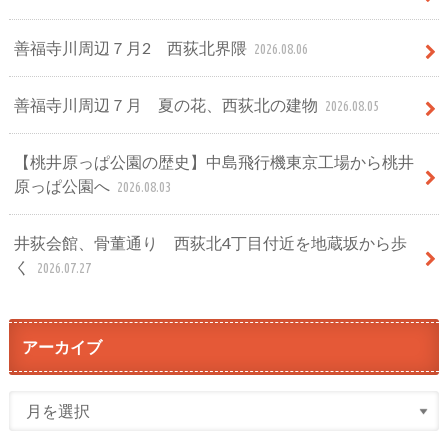
善福寺川周辺７月2 西荻北界隈
2026.08.06
善福寺川周辺７月 夏の花、西荻北の建物
2026.08.05
【桃井原っぱ公園の歴史】中島飛行機東京工場から桃井
原っぱ公園へ
2026.08.03
井荻会館、骨董通り 西荻北4丁目付近を地蔵坂から歩
く
2026.07.27
アーカイブ