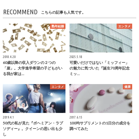
RECOMMEND
こちらの記事も人気です。
熟年結婚
エンタメ
2018.4.20
2025.5.18
60歳以降の収入ダウンの２つの
可愛いだけではない「ミッフィー」
「崖」。大学進学希望の子どもがい
の魅力に気づいた『誕生70周年記念
る我が家は…
ミッ…
エンタメ
健康
2019.4.1
2017.6.15
50代の私が見た『ボヘミアン・ラプ
100均サプリメントの1日分の成分を
ソディー』。クイーンの思い出も少
調べてみた
し