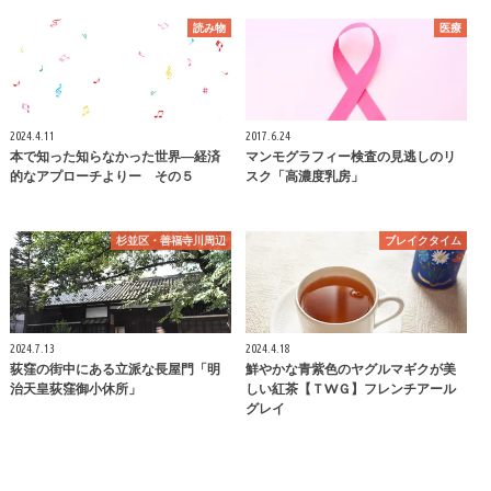
読み物
医療
2024.4.11
2017.6.24
本で知った知らなかった世界―経済
マンモグラフィー検査の見逃しのリ
的なアプローチよりー その５
スク「高濃度乳房」
杉並区・善福寺川周辺
ブレイクタイム
2024.7.13
2024.4.18
荻窪の街中にある立派な長屋門「明
鮮やかな青紫色のヤグルマギクが美
治天皇荻窪御小休所」
しい紅茶【ＴWＧ】フレンチアール
グレイ