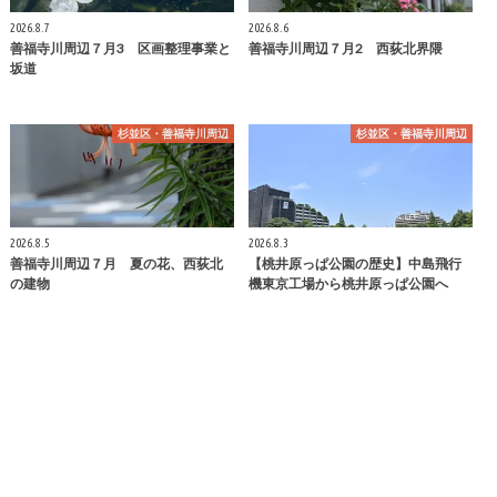
2026.8.7
2026.8.6
善福寺川周辺７月3 区画整理事業と
善福寺川周辺７月2 西荻北界隈
坂道
杉並区・善福寺川周辺
杉並区・善福寺川周辺
2026.8.5
2026.8.3
善福寺川周辺７月 夏の花、西荻北
【桃井原っぱ公園の歴史】中島飛行
の建物
機東京工場から桃井原っぱ公園へ