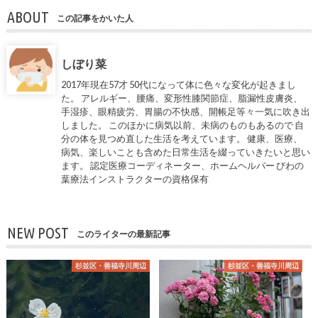
ABOUT
この記事をかいた人
しぼり菜
2017年現在57才 50代になって体に色々な変化が起きまし
た。 アレルギー、腰痛、変形性膝関節症、脂漏性皮膚炎、
手湿疹、眼精疲労、胃腸の不快感、開帳足等々一気に吹き出
しました。 このほかに病気以前、未病のものもあるので 自
分の体を見つめ直した生活を考えています。 健康、医療、
病気、楽しいことも含めた日常生活を綴っていきたいと思い
ます。 認定医療コーディネーター、ホームヘルパー びわの
葉療法インストラクターの資格保有
NEW POST
このライターの最新記事
杉並区・善福寺川周辺
杉並区・善福寺川周辺