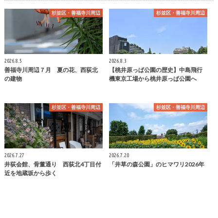
杉並区・善福寺川周辺
杉並区・善福寺川周辺
2026.8.5
2026.8.3
善福寺川周辺７月 夏の花、西荻北
【桃井原っぱ公園の歴史】中島飛行
の建物
機東京工場から桃井原っぱ公園へ
杉並区・善福寺川周辺
杉並区・善福寺川周辺
2026.7.27
2026.7.20
井荻会館、骨董通り 西荻北4丁目付
「井草の森公園」のヒマワリ2026年
近を地蔵坂から歩く