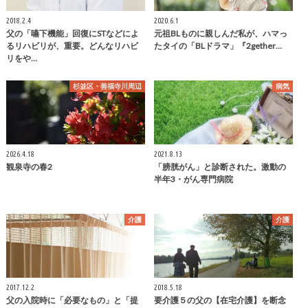
2018.2.4
2020.6.1
父の「嚥下機能」回復にSTなどによ
元祖BLものに親しんだ私が、ハマっ
るリハビリが、重要。どんなリハビ
たタイの「BLドラマ」『2gether…
リをや…
杉並区・善福寺川周辺
病気
2026.4.18
2021.8.13
観泉寺の春2
「膀胱がん」と診断された。激動の
半年3・がん専門病院
介護
介護
2017.12.2
2018.5.18
父の入院時に「必要なもの」と「提
要介護５の父の【在宅介護】を断念