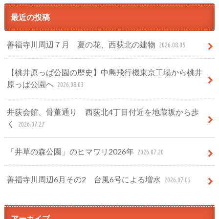
最近の投稿
善福寺川周辺７月 夏の花、西荻北の建物
2026.08.05
【桃井原っぱ公園の歴史】中島飛行機東京工場から桃井
原っぱ公園へ
2026.08.03
井荻会館、骨董通り 西荻北4丁目付近を地蔵坂から歩
く
2026.07.27
「井草の森公園」のヒマワリ2026年
2026.07.20
善福寺川周辺6月その2 台風6号による増水
2026.07.05
アーカイブ