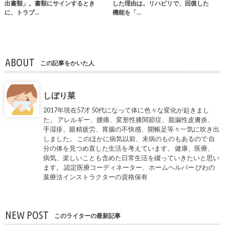
出書類」。書類にサインするとき
した理由は。リハビリで、回復した
に、トラブ…
機能を「…
ABOUT
この記事をかいた人
しぼり菜
2017年現在57才 50代になって体に色々な変化が起きまし
た。 アレルギー、腰痛、変形性膝関節症、脂漏性皮膚炎、
手湿疹、眼精疲労、胃腸の不快感、開帳足等々一気に吹き出
しました。 このほかに病気以前、未病のものもあるので 自
分の体を見つめ直した生活を考えています。 健康、医療、
病気、楽しいことも含めた日常生活を綴っていきたいと思い
ます。 認定医療コーディネーター、ホームヘルパー びわの
葉療法インストラクターの資格保有
NEW POST
このライターの最新記事