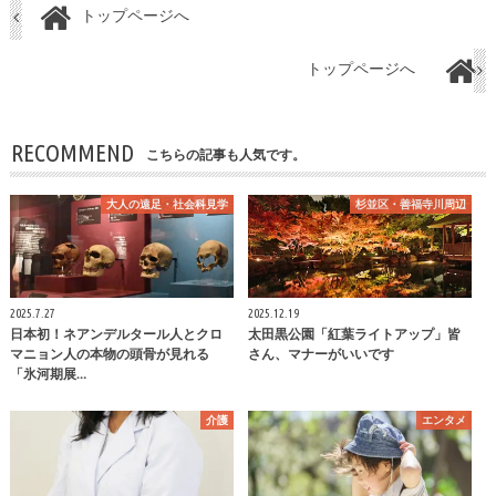
トップページへ
トップページへ
RECOMMEND
こちらの記事も人気です。
大人の遠足・社会科見学
杉並区・善福寺川周辺
2025.7.27
2025.12.19
日本初！ネアンデルタール人とクロ
太田黒公園「紅葉ライトアップ」皆
マニョン人の本物の頭骨が見れる
さん、マナーがいいです
「氷河期展…
介護
エンタメ