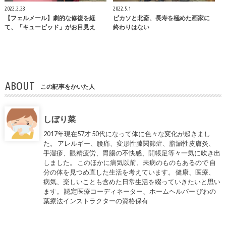
2022.2.28
2022.5.1
【フェルメール】劇的な修復を経
ピカソと北斎、長寿を極めた画家に
て、「キューピッド」がお目見え
終わりはない
ABOUT
この記事をかいた人
しぼり菜
2017年現在57才 50代になって体に色々な変化が起きまし
た。 アレルギー、腰痛、変形性膝関節症、脂漏性皮膚炎、
手湿疹、眼精疲労、胃腸の不快感、開帳足等々一気に吹き出
しました。 このほかに病気以前、未病のものもあるので 自
分の体を見つめ直した生活を考えています。 健康、医療、
病気、楽しいことも含めた日常生活を綴っていきたいと思い
ます。 認定医療コーディネーター、ホームヘルパー びわの
葉療法インストラクターの資格保有