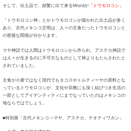
そして、出土品で、頻繁に出て来るWordが
「トウモロコシ」
「トウモロコシ神」とかトウモロコシが描かれた出土品が多く
あり、古代メキシコ文明は、人々の主食だったトウモロコシと
の密接な関係が分かります。
マヤ神話では人間はトウモロコシから作られ、アステカ神話で
は人々が生きるのに不可欠なものとして神よりもたらされたと
されていました。
主食が小麦ではなく現代でもタコスやトルティーヤの原料とな
っているトウモロコシが、文化や宗教にも深く結びつき生活の
一部としてアイデンティティにまでなっていたのはメキシコの
地ならではでしょう。
■特別展「古代メキシコ —マヤ、アステカ、テオティワカン」