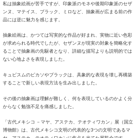
私は抽象絵画が苦手ですが、印象派のモネや後期印象派のセザ
ンヌ、マテイス、ブラック、ミロなど、抽象画が広まる前の作
品には逆に魅力を感じます。
抽象絵画は、かつては写実的な作品が好まれ、実物に近い色彩
が求められる時代でしたが、セザンヌが現実の対象を簡略化す
ることで抽象画の先駆者となり、詳細な描写よりも説明的では
ない心地よさを表現しました。
キュビスムのピカソやブラックは、具象的な表現を壊し再構築
することで新しい表現方法を生み出しました。
その後の抽象画は理解が難しく、何を表現しているのかよく分
からなく勉強不足を痛感しました。
「古代メキシコ －マヤ、アステカ、テオティワカン」展（国立
博物館）は、古代メキシコ文明の代表的な3つの文明であるマ
ヤ、アステカ、テオティワカンに焦点を当てた展覧会です。