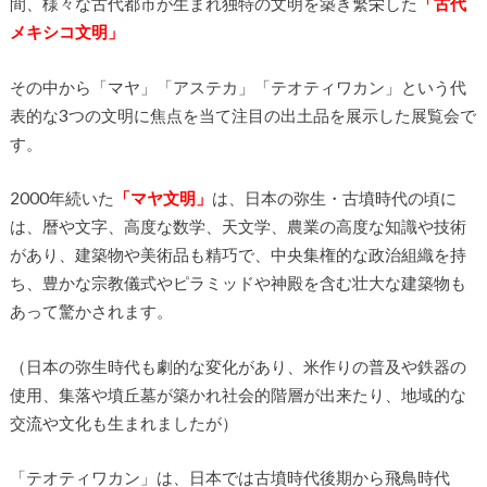
間、様々な古代都市が生まれ独特の文明を築き繁栄した
「古代
メキシコ文明」
その中から「マヤ」「アステカ」「テオティワカン」という代
表的な3つの文明に焦点を当て注目の出土品を展示した展覧会で
す。
2000年続いた
「マヤ文明」
は、日本の弥生・古墳時代の頃に
は、暦や文字、高度な数学、天文学、農業の高度な知識や技術
があり、建築物や美術品も精巧で、中央集権的な政治組織を持
ち、豊かな宗教儀式やピラミッドや神殿を含む壮大な建築物も
あって驚かされます。
（日本の弥生時代も劇的な変化があり、米作りの普及や鉄器の
使用、集落や墳丘墓が築かれ社会的階層が出来たり、地域的な
交流や文化も生まれましたが）
「テオティワカン」は、日本では古墳時代後期から飛鳥時代