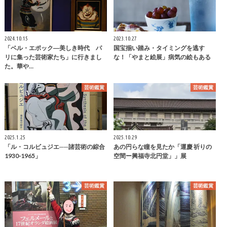
2024.10.15
2023.10.27
「ベル・エポック―美しき時代 パ
国宝揃い踏み・タイミングを逃す
リに集った芸術家たち」に行きまし
な！「やまと絵展」病気の絵もある
た。華や…
芸術鑑賞
芸術鑑賞
2025.1.25
2025.10.29
「ル・コルビュジエ──諸芸術の綜合
あの円らな瞳を見たか「運慶 祈りの
1930-1965」
空間ー興福寺北円堂」」展
芸術鑑賞
芸術鑑賞