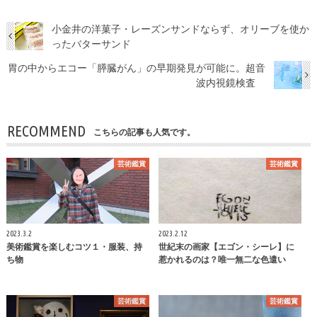
小金井の洋菓子・レーズンサンドならず、オリーブを使か
ったバターサンド
胃の中からエコー「膵臓がん」の早期発見が可能に。超音
波内視鏡検査
RECOMMEND
こちらの記事も人気です。
芸術鑑賞
芸術鑑賞
2023.3.2
2023.2.12
美術鑑賞を楽しむコツ１・服装、持
世紀末の画家【エゴン・シーレ】に
ち物
惹かれるのは？唯一無二な色遣い
芸術鑑賞
芸術鑑賞