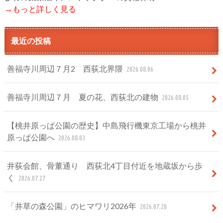
→もっと詳しく見る
最近の投稿
善福寺川周辺７月2 西荻北界隈
2026.08.06
善福寺川周辺７月 夏の花、西荻北の建物
2026.08.05
【桃井原っぱ公園の歴史】中島飛行機東京工場から桃井
原っぱ公園へ
2026.08.03
井荻会館、骨董通り 西荻北4丁目付近を地蔵坂から歩
く
2026.07.27
「井草の森公園」のヒマワリ2026年
2026.07.20