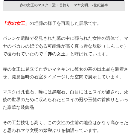
赤の女王のマスク・冠・首飾り マヤ文明、7世紀後半
「赤の女王」
の埋葬の様子を再現した展示です。
パレンケ遺跡で発見された墓の中に葬られた女性の遺体で、マ
ヤのパカルの妃である可能性が高く真っ赤な辰砂（しんしゃ）
で覆われていたので
「赤の女王」
と呼ばれています。
赤の女王に見立てた赤いマネキンに彼女の墓の出土品を装着さ
せ、発見当時の石室をイメージした空間で展示しています。
マスクは孔雀石、瞳には黒曜石、白目にはヒスイが施され、死
後の世界のために収められたヒスイの冠や玉髄の首飾りといっ
た豪華な装飾品
その工芸技術も高く、この女性の生前の地位はかなり高かった
と思われマヤ文明の繁栄ぶりを物語っています。