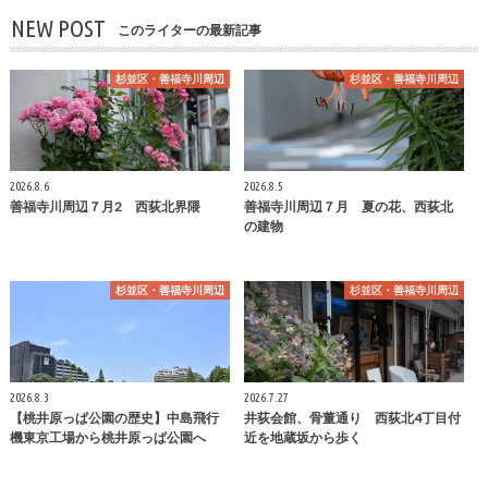
NEW POST
このライターの最新記事
杉並区・善福寺川周辺
杉並区・善福寺川周辺
2026.8.6
2026.8.5
善福寺川周辺７月2 西荻北界隈
善福寺川周辺７月 夏の花、西荻北
の建物
杉並区・善福寺川周辺
杉並区・善福寺川周辺
2026.8.3
2026.7.27
【桃井原っぱ公園の歴史】中島飛行
井荻会館、骨董通り 西荻北4丁目付
機東京工場から桃井原っぱ公園へ
近を地蔵坂から歩く