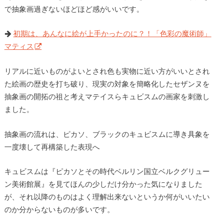
で抽象画過ぎないほどほど感がいいです。
初期は、あんなに絵が上手かったのに？！「色彩の魔術師」
マティス
リアルに近いものがよいとされ色も実物に近い方がいいとされ
た絵画の歴史を打ち破り、現実の対象を簡略化したセザンヌを
抽象画の開拓の祖と考えマテイスらキュビスムの画家を刺激し
ました。
抽象画の流れは、ピカソ、ブラックのキュビスムに導き具象を
一度壊して再構築した表現へ
キュビスムは『ピカソとその時代ベルリン国立ベルクグリュー
ン美術館展』を見てほんの少しだけ分かった気になりました
が、それ以降のものはよく理解出来ないというか何がいいたい
のか分からないものが多いです。