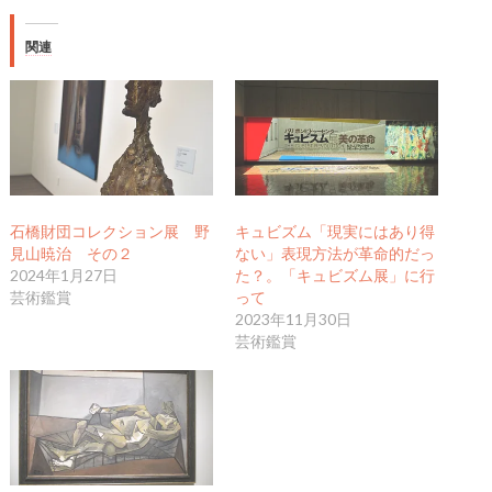
関連
石橋財団コレクション展 野
キュビズム「現実にはあり得
見山暁治 その２
ない」表現方法が革命的だっ
2024年1月27日
た？。「キュビズム展」に行
芸術鑑賞
って
2023年11月30日
芸術鑑賞