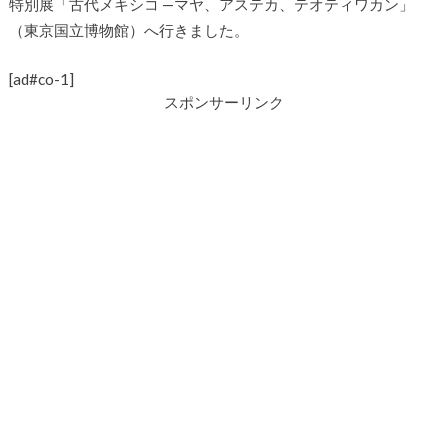
特別展「古代メキシコ —マヤ、アステカ、テオティワカン」
（東京国立博物館）へ行きました。
[ad#co-1]
スポンサーリンク