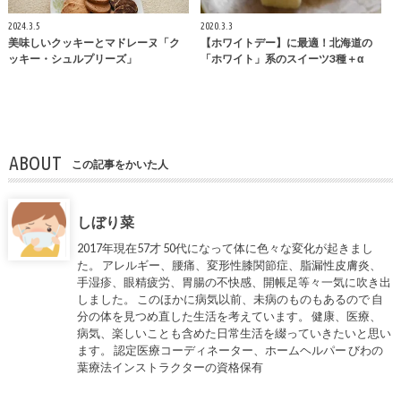
2024.3.5
2020.3.3
美味しいクッキーとマドレーヌ「ク
【ホワイトデー】に最適！北海道の
ッキー・シュルプリーズ」
「ホワイト」系のスイーツ3種＋α
ABOUT
この記事をかいた人
しぼり菜
2017年現在57才 50代になって体に色々な変化が起きまし
た。 アレルギー、腰痛、変形性膝関節症、脂漏性皮膚炎、
手湿疹、眼精疲労、胃腸の不快感、開帳足等々一気に吹き出
しました。 このほかに病気以前、未病のものもあるので 自
分の体を見つめ直した生活を考えています。 健康、医療、
病気、楽しいことも含めた日常生活を綴っていきたいと思い
ます。 認定医療コーディネーター、ホームヘルパー びわの
葉療法インストラクターの資格保有