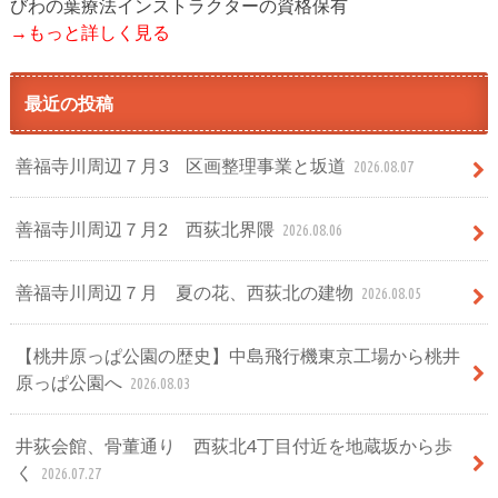
びわの葉療法インストラクターの資格保有
→もっと詳しく見る
最近の投稿
善福寺川周辺７月3 区画整理事業と坂道
2026.08.07
善福寺川周辺７月2 西荻北界隈
2026.08.06
善福寺川周辺７月 夏の花、西荻北の建物
2026.08.05
【桃井原っぱ公園の歴史】中島飛行機東京工場から桃井
原っぱ公園へ
2026.08.03
井荻会館、骨董通り 西荻北4丁目付近を地蔵坂から歩
く
2026.07.27