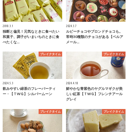
2018.3.1
2024.3.7
独断と偏見！元気なときに食べたい
ルビーチョコやブロンドチョコも。
和菓子、調子がいまいちのときに食
常時30種類のチョコがある【ベルア
べたくな…
メール…
ブレイクタイム
ブレイクタイム
2024.5.3
2024.4.18
飲みやすい緑茶のフレーバーティ
鮮やかな青紫色のヤグルマギクが美
ー・【ＴWＧ】シルバームーン
しい紅茶【ＴWＧ】フレンチアール
グレイ
ブレイクタイム
ブレイクタイム