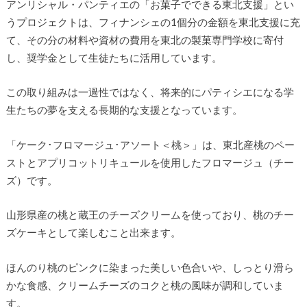
アンリシャル・パンティエの「お菓子でできる東北支援」とい
うプロジェクトは、フィナンシェの1個分の金額を東北支援に充
て、その分の材料や資材の費用を東北の製菓専門学校に寄付
し、奨学金として生徒たちに活用しています。
この取り組みは一過性ではなく、将来的にパティシエになる学
生たちの夢を支える長期的な支援となっています。
「ケーク･フロマージュ･アソート＜桃＞」は、東北産桃のペー
ストとアプリコットリキュールを使用したフロマージュ（チー
ズ）です。
山形県産の桃と蔵王のチーズクリームを使っており、桃のチー
ズケーキとして楽しむこと出来ます。
ほんのり桃のピンクに染まった美しい色合いや、しっとり滑ら
かな食感、クリームチーズのコクと桃の風味が調和していま
す。