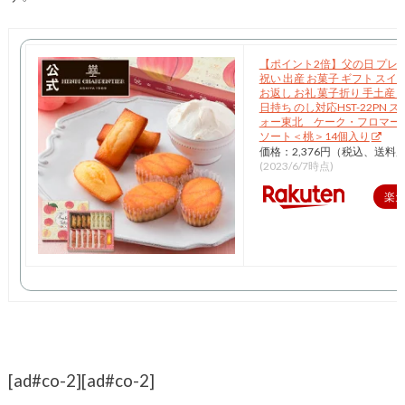
【ポイント2倍】父の日 プレゼ
祝い 出産 お菓子 ギフト スイ
お返し お礼 菓子折り 手土産 
日持ち のし対応HST-22PN 
ォー東北 ケーク・フロマー
ソート＜桃＞14個入り
価格：2,376円（税込、送料別
(2023/6/7時点)
楽
[ad#co-2]
[ad#co-2]