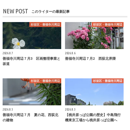
NEW POST
このライターの最新記事
杉並区・善福寺川周辺
杉並区・善福寺川周辺
2026.8.7
2026.8.6
善福寺川周辺７月3 区画整理事業と
善福寺川周辺７月2 西荻北界隈
坂道
杉並区・善福寺川周辺
杉並区・善福寺川周辺
2026.8.5
2026.8.3
善福寺川周辺７月 夏の花、西荻北
【桃井原っぱ公園の歴史】中島飛行
の建物
機東京工場から桃井原っぱ公園へ