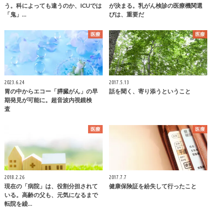
う。科によっても違うのか、ICUでは
が決まる。乳がん検診の医療機関選
「鬼」…
びは、重要だ
医療
医療
2023.6.24
2017.5.13
胃の中からエコー「膵臓がん」の早
話を聞く、寄り添うということ
期発見が可能に。超音波内視鏡検
査
医療
医療
2018.2.26
2017.7.7
現在の「病院」は、役割分担されて
健康保険証を紛失して行ったこと
いる。高齢の父も、元気になるまで
転院を繰…