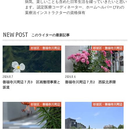
病気、楽しいことも含めた日常生活を綴っていきたいと思い
ます。 認定医療コーディネーター、ホームヘルパー びわの
葉療法インストラクターの資格保有
NEW POST
このライターの最新記事
杉並区・善福寺川周辺
杉並区・善福寺川周辺
2026.8.7
2026.8.6
善福寺川周辺７月3 区画整理事業と
善福寺川周辺７月2 西荻北界隈
坂道
杉並区・善福寺川周辺
杉並区・善福寺川周辺