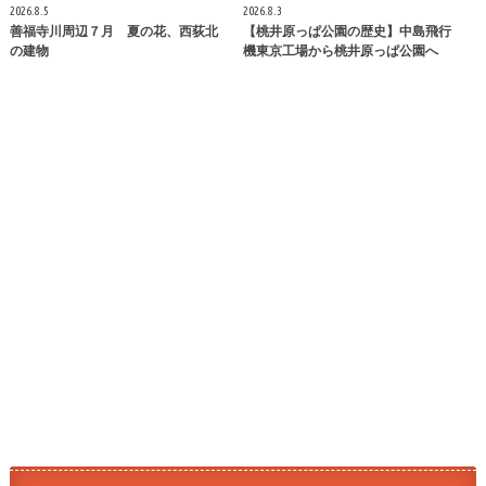
2026.8.5
2026.8.3
善福寺川周辺７月 夏の花、西荻北
【桃井原っぱ公園の歴史】中島飛行
の建物
機東京工場から桃井原っぱ公園へ