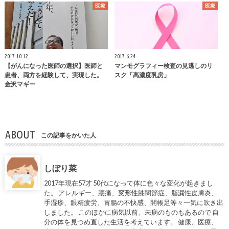
医療
医療
2017.10.12
2017.6.24
【がんになった医師の選択】医師と
マンモグラフィー検査の見逃しのリ
患者、両方を経験して、実現した。
スク「高濃度乳房」
金沢マギー
ABOUT
この記事をかいた人
しぼり菜
2017年現在57才 50代になって体に色々な変化が起きまし
た。 アレルギー、腰痛、変形性膝関節症、脂漏性皮膚炎、
手湿疹、眼精疲労、胃腸の不快感、開帳足等々一気に吹き出
しました。 このほかに病気以前、未病のものもあるので 自
分の体を見つめ直した生活を考えています。 健康、医療、