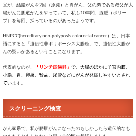
父が、結腸がんを2回（原発）と胃がん、父の弟である叔父が大
腸がんに胆道がんをやっていて、私も10年間、腺腫（ポリー
ブ）を毎回、採っているのがあったようです。
HNPCC(hereditary non-polyposis colorectal cancer）は、日本
語にすると「遺伝性非ポリポーシス大腸癌」で、遺伝性大腸が
んの疑いがあるということになります。
代表的なのが、
「リンチ症候群」
で、大腸のほかに子宮内膜、
小腸、胃、卵巣、腎盂、尿管などにがんが発症しやすいとされ
ています。
スクリーニング検査
がん家系で、私が膀胱がんになったのもしかしたら遺伝的なも
のもあるかもしれないと思い主治医に相談しました。