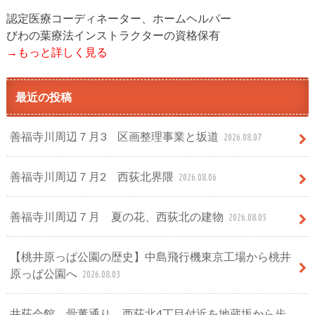
認定医療コーディネーター、ホームヘルパー
びわの葉療法インストラクターの資格保有
→もっと詳しく見る
最近の投稿
善福寺川周辺７月3 区画整理事業と坂道
2026.08.07
善福寺川周辺７月2 西荻北界隈
2026.08.06
善福寺川周辺７月 夏の花、西荻北の建物
2026.08.05
【桃井原っぱ公園の歴史】中島飛行機東京工場から桃井
原っぱ公園へ
2026.08.03
井荻会館、骨董通り 西荻北4丁目付近を地蔵坂から歩