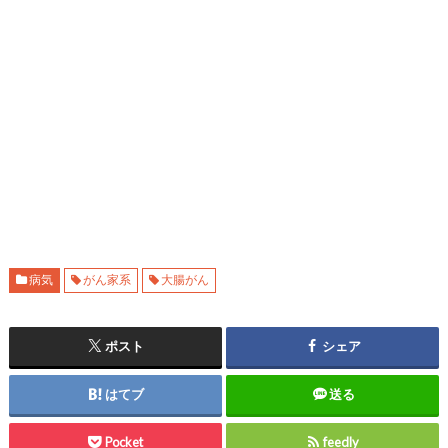
病気
がん家系
大腸がん
ポスト
シェア
はてブ
送る
Pocket
feedly