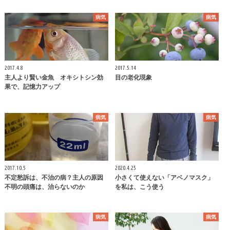
病気
病気
2017.4.8
2017.5.14
主人より賢い金魚 オキシトシン効
目の老化現象
果で、記憶力アップ
病気
病気
2017.10.5
2020.4.25
不定愁訴は、不治の病？主人の原因
小さくて使えない「アベノマスク」
不明の頭痛は、治らないのか
を私は、こう使う
病気
病気