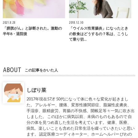
2021.8.28
2018.12.30
「膀胱がん」と診断された。激動の
「ウイルス性胃腸炎」になったとき
半年8・退院後
の飲食はどうするの？私は、こうし
て乗り切…
ABOUT
この記事をかいた人
しぼり菜
2017年現在57才 50代になって体に色々な変化が起きまし
た。 アレルギー、腰痛、変形性膝関節症、脂漏性皮膚炎、
手湿疹、眼精疲労、胃腸の不快感、開帳足等々一気に吹き出
しました。 このほかに病気以前、未病のものもあるので 自
分の体を見つめ直した生活を考えています。 健康、医療、
病気、楽しいことも含めた日常生活を綴っていきたいと思い
ます。 認定医療コーディネーター、ホームヘルパー びわの