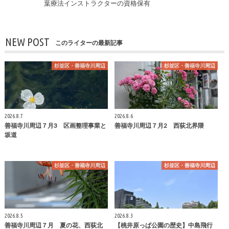
葉療法インストラクターの資格保有
NEW POST
このライターの最新記事
杉並区・善福寺川周辺
杉並区・善福寺川周辺
2026.8.7
2026.8.6
善福寺川周辺７月3 区画整理事業と
善福寺川周辺７月2 西荻北界隈
坂道
杉並区・善福寺川周辺
杉並区・善福寺川周辺
2026.8.5
2026.8.3
善福寺川周辺７月 夏の花、西荻北
【桃井原っぱ公園の歴史】中島飛行