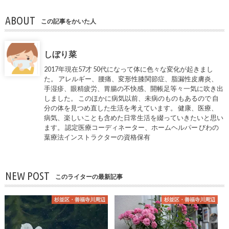
ABOUT
この記事をかいた人
しぼり菜
2017年現在57才 50代になって体に色々な変化が起きまし
た。 アレルギー、腰痛、変形性膝関節症、脂漏性皮膚炎、
手湿疹、眼精疲労、胃腸の不快感、開帳足等々一気に吹き出
しました。 このほかに病気以前、未病のものもあるので 自
分の体を見つめ直した生活を考えています。 健康、医療、
病気、楽しいことも含めた日常生活を綴っていきたいと思い
ます。 認定医療コーディネーター、ホームヘルパー びわの
葉療法インストラクターの資格保有
NEW POST
このライターの最新記事
杉並区・善福寺川周辺
杉並区・善福寺川周辺