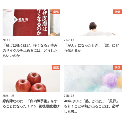
病気
病気
2017.8.13
2022.3.6
「搔けば搔くほど、痒くなる」痒み
「がん」になったとき、「誰」にど
のサイクルを止めるには、どうした
う伝えるか
らいいのか
病気
病気
2026.1.28
2018.5.3
緑内障なのに、「白内障手術」をす
40年ぶりに「熱」が出た。「風邪」
ることになった！？6 術後眼鏡選び
を引くことや熱が出ることは、必ず
しも悪…