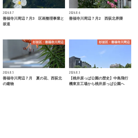
2026.8.7
2026.8.6
善福寺川周辺７月3 区画整理事業と
善福寺川周辺７月2 西荻北界隈
坂道
杉並区・善福寺川周辺
杉並区・善福寺川周辺
2026.8.5
2026.8.3
善福寺川周辺７月 夏の花、西荻北
【桃井原っぱ公園の歴史】中島飛行
の建物
機東京工場から桃井原っぱ公園へ