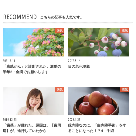
RECOMMEND
こちらの記事も人気です。
病気
病気
2021.8.11
2017.5.14
「膀胱がん」と診断された。激動の
目の老化現象
半年2・全摘でお願いします
病気
病気
2019.12.23
2026.1.23
「歯茎」が腫れた。原因は、【歯周
緑内障なのに、「白内障手術」をす
病】が、進行していたから
ることになった！？4 手術