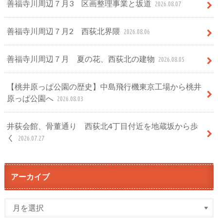
善福寺川周辺７月3 区画整理事業と坂道
2026.08.07
善福寺川周辺７月2 西荻北界隈
2026.08.06
善福寺川周辺７月 夏の花、西荻北の建物
2026.08.05
【桃井原っぱ公園の歴史】中島飛行機東京工場から桃井
原っぱ公園へ
2026.08.03
井荻会館、骨董通り 西荻北4丁目付近を地蔵坂から歩
く
2026.07.27
アーカイブ