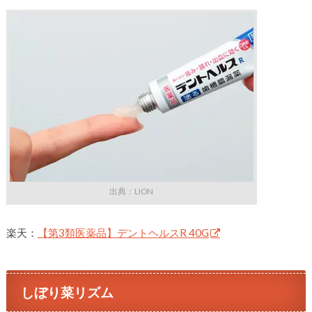
出典：LION
楽天：
【第3類医薬品】デントヘルスR 40G
しぼり菜リズム