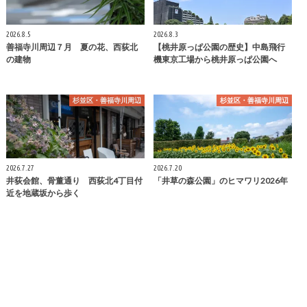
2026.8.5
2026.8.3
善福寺川周辺７月 夏の花、西荻北
【桃井原っぱ公園の歴史】中島飛行
の建物
機東京工場から桃井原っぱ公園へ
杉並区・善福寺川周辺
杉並区・善福寺川周辺
2026.7.27
2026.7.20
井荻会館、骨董通り 西荻北4丁目付
「井草の森公園」のヒマワリ2026年
近を地蔵坂から歩く