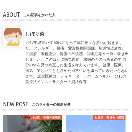
ABOUT
この記事をかいた人
しぼり菜
2017年現在57才 50代になって体に色々な変化が起きまし
た。 アレルギー、腰痛、変形性膝関節症、脂漏性皮膚炎、
手湿疹、眼精疲労、胃腸の不快感、開帳足等々一気に吹き出
しました。 このほかに病気以前、未病のものもあるので 自
分の体を見つめ直した生活を考えています。 健康、医療、
病気、楽しいことも含めた日常生活を綴っていきたいと思い
ます。 認定医療コーディネーター、ホームヘルパー びわの
葉療法インストラクターの資格保有
NEW POST
このライターの最新記事
杉並区・善福寺川周辺
杉並区・善福寺川周辺