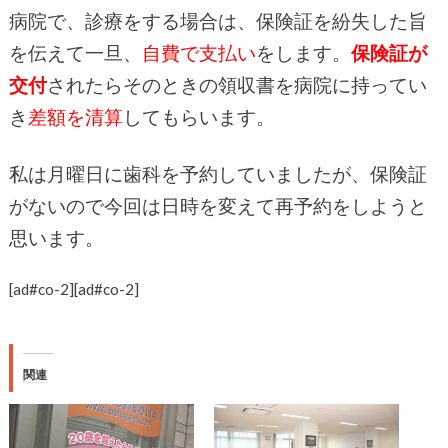
病院で、診療をする場合は、保険証を紛失した旨
を伝えて一旦、
自費で支払い
をします。
保険証が
交付
されたらそのときの領収書を病院に持ってい
き
差額を清算
してもらいます。
私は月曜日に歯科を予約していましたが、保険証
がないので今回は日時を変えて再予約をしようと
思います。
[ad#co-2]
[ad#co-2]
関連