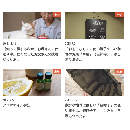
生活
生活
2018.11.12
2018.7.21
【知って得する税金】お母さんに仕
「おもてなし」に使い勝手のいい和
送り中。亡くなったお父さんの扶養
食のお店『車屋』（吉祥寺）。涼し
だったお…
気な夏会…
生活
生活
2017.6.22
2017.9.15
アロマオイル探訪
家計や地球に優しい「鍋帽子」の使
い勝手は。鍋帽子で、「しみ旨」料
理も作ったよ