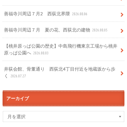
善福寺川周辺７月2 西荻北界隈
2026.08.06
善福寺川周辺７月 夏の花、西荻北の建物
2026.08.05
【桃井原っぱ公園の歴史】中島飛行機東京工場から桃井
原っぱ公園へ
2026.08.03
井荻会館、骨董通り 西荻北4丁目付近を地蔵坂から歩
く
2026.07.27
アーカイブ