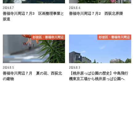
2026.8.7
2026.8.6
善福寺川周辺７月3 区画整理事業と
善福寺川周辺７月2 西荻北界隈
坂道
杉並区・善福寺川周辺
杉並区・善福寺川周辺
2026.8.5
2026.8.3
善福寺川周辺７月 夏の花、西荻北
【桃井原っぱ公園の歴史】中島飛行
の建物
機東京工場から桃井原っぱ公園へ