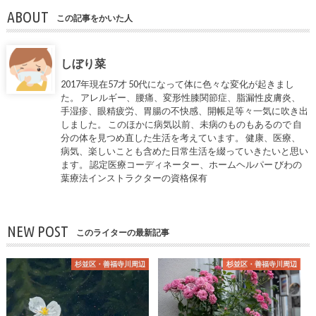
ABOUT
この記事をかいた人
しぼり菜
2017年現在57才 50代になって体に色々な変化が起きまし
た。 アレルギー、腰痛、変形性膝関節症、脂漏性皮膚炎、
手湿疹、眼精疲労、胃腸の不快感、開帳足等々一気に吹き出
しました。 このほかに病気以前、未病のものもあるので 自
分の体を見つめ直した生活を考えています。 健康、医療、
病気、楽しいことも含めた日常生活を綴っていきたいと思い
ます。 認定医療コーディネーター、ホームヘルパー びわの
葉療法インストラクターの資格保有
NEW POST
このライターの最新記事
杉並区・善福寺川周辺
杉並区・善福寺川周辺