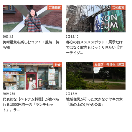
芸術鑑賞
芸術鑑賞
2023.3.2
2024.3.10
美術鑑賞を楽しむコツ１・服装、持
都心のおススメスポット・展示だけ
ち物
ではなく館内もじっくり見たい【ア
ーテイゾ…
外食
杉並区・善福寺川周辺
2019.9.30
2024.7.9
代表的な【ベトナム料理】が食べら
地域住民が守った大きなケヤキの木
れる1000円均一の「ランチセッ
「坂の上のけやき公園」
ト」。ラ…