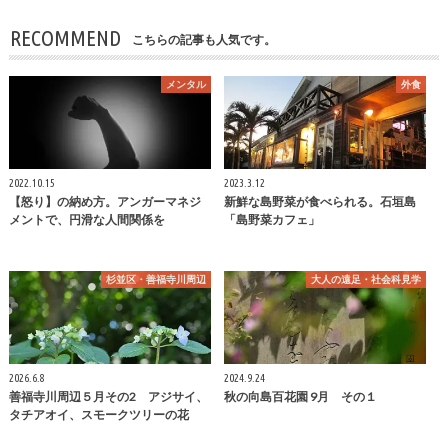
RECOMMEND
こちらの記事も人気です。
メンタル
外食
2022.10.15
2023.3.12
【怒り】の納め方。アンガーマネジ
新鮮な島野菜が食べられる。石垣島
メントで、円滑な人間関係を
「島野菜カフェ」
杉並区・善福寺川周辺
大人の遠足・社会科見学
2026.6.8
2024.9.24
善福寺川周辺５月その2 アジサイ、
秋の向島百花園 9月 その１
タチアオイ、スモークツリーの花