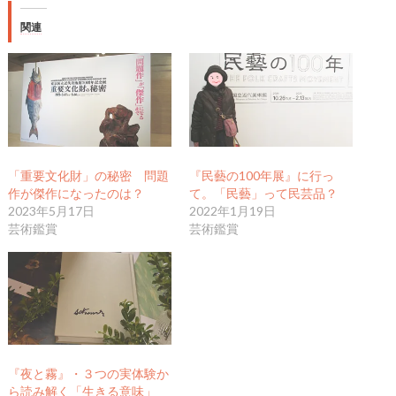
関連
「重要文化財」の秘密 問題
『民藝の100年展』に行っ
作が傑作になったのは？
て。「民藝」って民芸品？
2023年5月17日
2022年1月19日
芸術鑑賞
芸術鑑賞
『夜と霧』・３つの実体験か
ら読み解く「生きる意味」