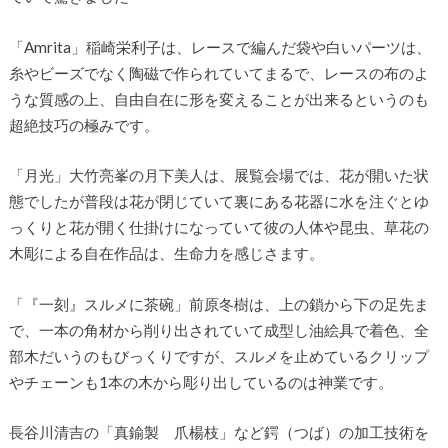
「Amrita」稲崎栄利子は、レースで編んだ袋や白いパーツは、
糸やビーズでなく陶磁で作られていてまるで、レースの布のよ
うな質感の上、自由自在に形を変えることが出来るというのも
超絶技巧の極みです。
「月光」大竹亮峯の月下美人は、展覧会場では、花が開いた状
態でしたが普段は花が閉じていて裏にある花器に水を注ぐとゆ
っくりと花が開く仕掛けになっていて彼の人体や昆虫、草花の
木彫による自在作品は、生命力を感じさます。
「『一刻』スルメに茶碗」前原冬樹は、上の鎖から下の足先ま
で、一本の角材から削り出されていて成型し油絵具で着色、全
部木だいうのもびっくりですが、スルメを止めているクリップ
やチェーンも1本の木から彫り出しているのは神業です。
長谷川清吉の「真鍮製 爪楊枝」など鍔（つば）の加工技術を