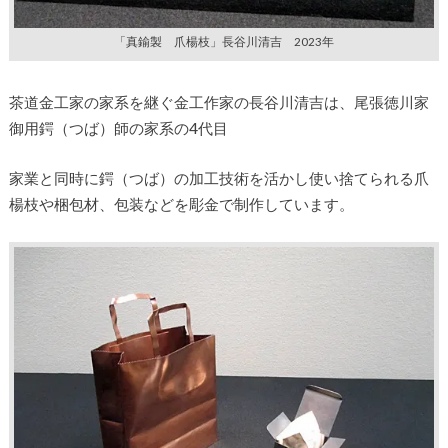
「真鍮製 爪楊枝」長谷川清吉 2023年
茶道金工家の家系を継ぐ金工作家の長谷川清吉は、尾張徳川家
御用鍔（つば）師の家系の4代目
家業と同時に鍔（つば）の加工技術を活かし使い捨てられる爪
楊枝や梱包材、包装などを彫金で制作しています。