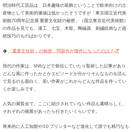
明治時代工芸品は、日本趣味の装飾ということで欧米向けの土
産物として美術的価値は低かったそうですが「東京国立近代美
術館70周年記念展 重要文化財の秘密」（国立東京近代美術館）
の作品を見ても、漆工、七宝、木彫、陶磁器、刺繍絵画など超
絶技巧のものばかりです。
「重要文化財」の秘密 問題作が傑作になったのは？
現代の作家は、SNSなどで発信していたり取材した記事があり
どんな風に作ったかとかエピソードが分かりそんなものを読ん
で見るのも面白く、若い作家がこれからどんな作品を作ってい
くか楽しみです。
人気の展覧会で、ここに紹介されていない作品も素晴らしく、
それぞれの個展があったら行きたいくらいです。
将来的に人工知能や3Ｄプリンターなど進化して誰でも精巧なも