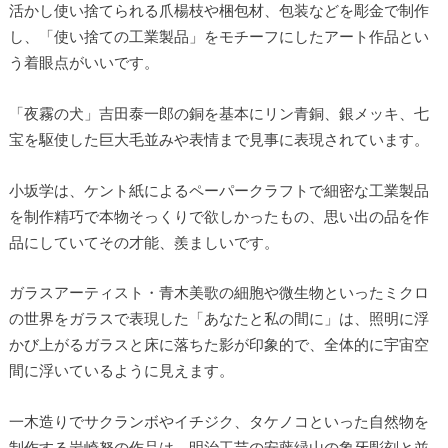
活かし使い捨てられる爪楊枝や梱包材、包装などを彫金で制作
し、「使い捨ての工業製品」をモチーフにしたアート作品とい
う着眼点がいいです。
「夜霧の犬」吉田泰一郎の銅を基本にリン青銅、銀メッキ、七
宝を駆使した巨大毛並みや表情まで見事に表現されています。
小坂学は、ケント紙によるペーパークラフトで細密な工業製品
を制作精巧で本物そっくりで欲しかったもの、思い出の品を作
品にしていてその才能、羨ましいです。
ガラスアーティスト・青木美歌の細胞や微生物といったミクロ
の世界をガラスで表現した「あなたと私の間に」は、照明に浮
かび上がるガラスと床に落ちた影が印象的で、全体的に宇宙空
間に浮いているように見えます。
一木造りでサクランボやイチジク、タケノコといった自然物を
制作する岩崎努の作品は、明治工芸の安藤緑山の象牙彫刻と並