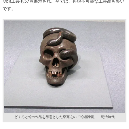
明治工芸も57点展示され、今では、再現不可能な工芸品も多い
です。
どくろと蛇の作品を得意とした泉亮之の「蛇纏髑髏」 明治時代