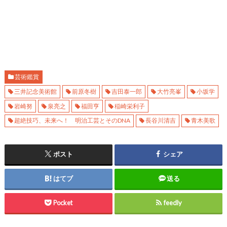
芸術鑑賞
三井記念美術館
前原冬樹
吉田泰一郎
大竹亮峯
小坂学
岩崎努
泉亮之
福田亨
稲崎栄利子
超絶技巧、未来へ！ 明治工芸とそのDNA
長谷川清吉
青木美歌
ポスト
シェア
はてブ
送る
Pocket
feedly