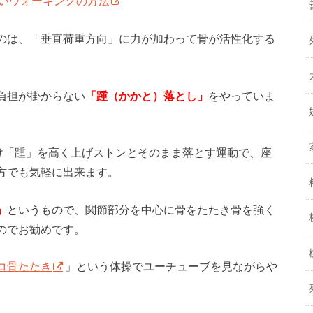
いウォーキングの方法
のは、「垂直荷重方向」に力が加わって骨が活性化する
負担が掛からない
「踵（かかと）落とし」
をやっていま
だけ「踵」を高く上げストンとそのまま落とす運動で、座
方でも気軽に出来ます。
」
というもので、関節部分を中心に骨をたたき骨を強く
のでお勧めです。
コ骨たたき
」という体操でユーチューブを見ながらや