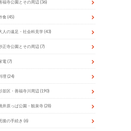
善福寺公園とその周辺
(36)
外食
(45)
大人の遠足・社会科見学
(43)
妙正寺公園とその周辺
(7)
家電
(7)
料理
(24)
杉並区・善福寺川周辺
(190)
桃井原っぱ公園・観泉寺
(28)
死後の手続き
(6)