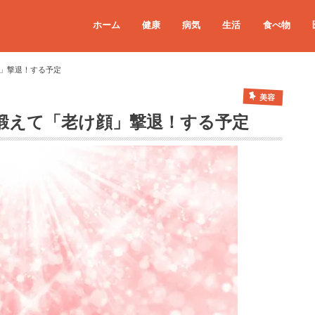
ホーム
健康
病気
生活
食べ物
」撃退！する予定
美容
鍛えて「老け顔」撃退！する予定