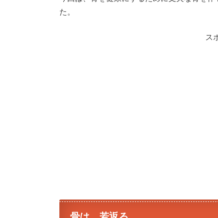
た。
ス
骨は、若返る