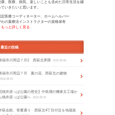
健康、医療、病気、楽しいことも含めた日常生活を綴
っていきたいと思います。
認定医療コーディネーター、ホームヘルパー
びわの葉療法インストラクターの資格保有
→もっと詳しく見る
最近の投稿
善福寺川周辺７月2 西荻北界隈
2026.08.06
善福寺川周辺７月 夏の花、西荻北の建物
2026.08.05
【桃井原っぱ公園の歴史】中島飛行機東京工場か
ら桃井原っぱ公園へ
2026.08.03
井荻会館、骨董通り 西荻北4丁目付近を地蔵坂