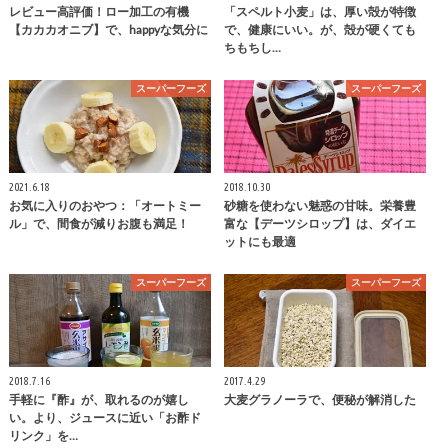
レビュー高評価！ロー加工の有機
「スペルト小麦」は、厚い殻が特徴
【カカカオニブ】で、happyな気分に
で、健康にいい。が、殻が硬くても
ちもちし…
スーパーフーズ
スーパーフーズ
2021.6.18
2018.10.30
お気に入りのおやつ：「オートミー
砂糖を使わない魅惑の甘味。栄養豊
ル」で、間食が減りお腹も満足！
富な【デーツシロップ】は、ダイエ
ットにも最適
スーパーフーズ
スーパーフーズ
2018.7.16
2017.4.29
手軽に『酢』が、取れるのが嬉し
大麦グラノーラで、便秘が解消した
い。より、ジュースに近い「お酢ド
リンク」を…