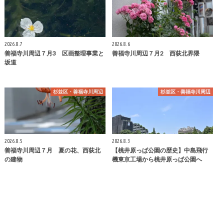
2026.8.7
2026.8.6
善福寺川周辺７月3 区画整理事業と
善福寺川周辺７月2 西荻北界隈
坂道
杉並区・善福寺川周辺
杉並区・善福寺川周辺
2026.8.5
2026.8.3
善福寺川周辺７月 夏の花、西荻北
【桃井原っぱ公園の歴史】中島飛行
の建物
機東京工場から桃井原っぱ公園へ