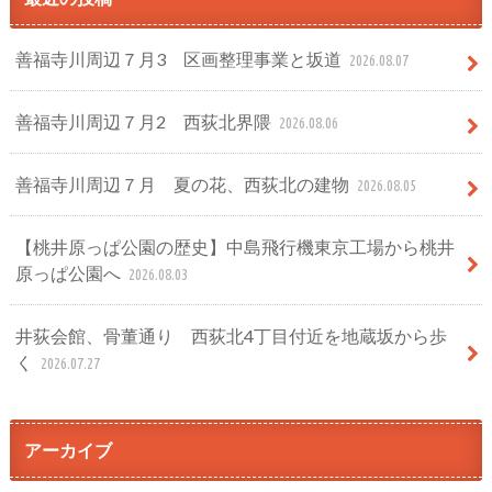
善福寺川周辺７月3 区画整理事業と坂道
2026.08.07
善福寺川周辺７月2 西荻北界隈
2026.08.06
善福寺川周辺７月 夏の花、西荻北の建物
2026.08.05
【桃井原っぱ公園の歴史】中島飛行機東京工場から桃井
原っぱ公園へ
2026.08.03
井荻会館、骨董通り 西荻北4丁目付近を地蔵坂から歩
く
2026.07.27
アーカイブ