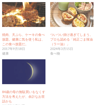
焼肉、天ぷら、ケーキの食べ
ついつい掛け過ぎてしまう。
放題。健康に気を使う私は、
プロも認める「純正ごま辣油
この食べ放題だ。
（ラー油）」
2017年9月18日
2024年3月15日
健康
食べ物
84歳の母の無駄買いをなくす
方法を考えたが、余計なお世
話かも