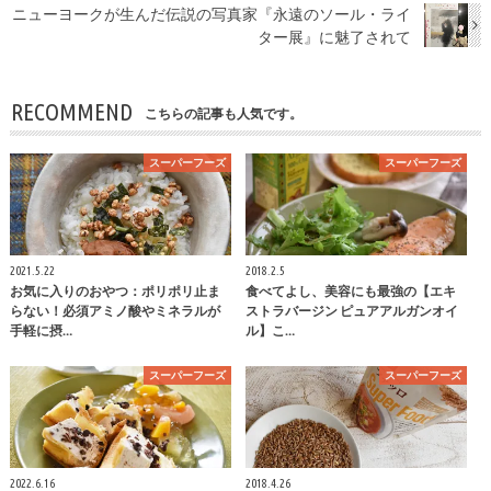
ニューヨークが生んだ伝説の写真家『永遠のソール・ライ
ター展』に魅了されて
RECOMMEND
こちらの記事も人気です。
スーパーフーズ
スーパーフーズ
2021.5.22
2018.2.5
お気に入りのおやつ：ポリポリ止ま
食べてよし、美容にも最強の【エキ
らない！必須アミノ酸やミネラルが
ストラバージン ピュアアルガンオイ
手軽に摂…
ル】こ…
スーパーフーズ
スーパーフーズ
2022.6.16
2018.4.26