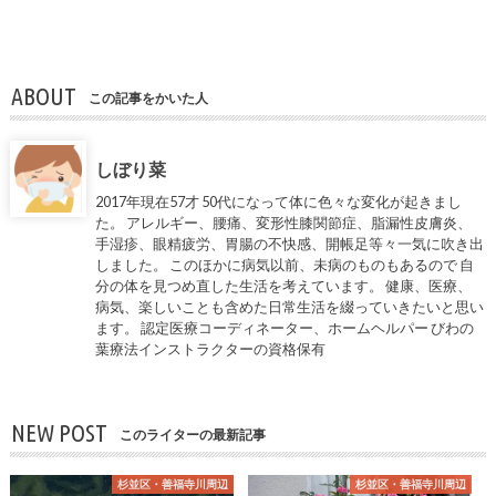
ABOUT
この記事をかいた人
しぼり菜
2017年現在57才 50代になって体に色々な変化が起きまし
た。 アレルギー、腰痛、変形性膝関節症、脂漏性皮膚炎、
手湿疹、眼精疲労、胃腸の不快感、開帳足等々一気に吹き出
しました。 このほかに病気以前、未病のものもあるので 自
分の体を見つめ直した生活を考えています。 健康、医療、
病気、楽しいことも含めた日常生活を綴っていきたいと思い
ます。 認定医療コーディネーター、ホームヘルパー びわの
葉療法インストラクターの資格保有
NEW POST
このライターの最新記事
杉並区・善福寺川周辺
杉並区・善福寺川周辺