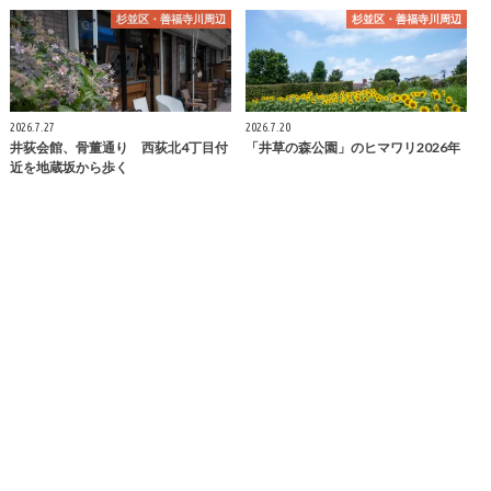
杉並区・善福寺川周辺
杉並区・善福寺川周辺
2026.7.27
2026.7.20
井荻会館、骨董通り 西荻北4丁目付
「井草の森公園」のヒマワリ2026年
近を地蔵坂から歩く