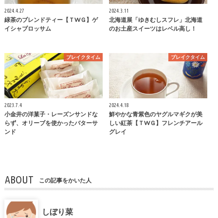
2024.4.27
2024.3.11
緑茶のブレンドティー【ＴWＧ】ゲ
北海道展「ゆきむしスフレ」北海道
イシャブロッサム
のお土産スイーツはレベル高し！
ブレイクタイム
ブレイクタイム
2023.7.4
2024.4.18
小金井の洋菓子・レーズンサンドな
鮮やかな青紫色のヤグルマギクが美
らず、オリーブを使かったバターサ
しい紅茶【ＴWＧ】フレンチアール
ンド
グレイ
ABOUT
この記事をかいた人
しぼり菜