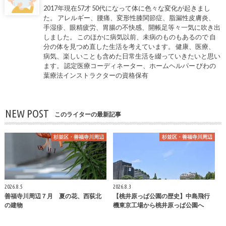
2017年現在57才 50代になって体に色々な変化が起きまし
た。 アレルギー、腰痛、変形性膝関節症、脂漏性皮膚炎、
手湿疹、眼精疲労、胃腸の不快感、開帳足等々一気に吹き出
しました。 このほかに病気以前、未病のものもあるので 自
分の体を見つめ直した生活を考えています。 健康、医療、
病気、楽しいことも含めた日常生活を綴っていきたいと思い
ます。 認定医療コーディネーター、ホームヘルパー びわの
葉療法インストラクターの資格保有
NEW POST
このライターの最新記事
杉並区・善福寺川周辺
杉並区・善福寺川周辺
2026.8.5
2026.8.3
善福寺川周辺７月 夏の花、西荻北
【桃井原っぱ公園の歴史】中島飛行
の建物
機東京工場から桃井原っぱ公園へ