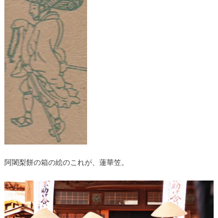
阿闍梨餅の箱の絵のこれが、蓮華笠。