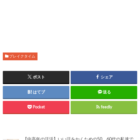
ブレイクタイム
ポスト
シェア
はてブ
送る
Pocket
feedly
【中高年の汗活】いい汗をかくための50、60代の私達で