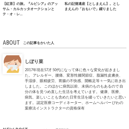
【紅茶】の旅。『ルピシア』のアッ
私の記憶遺産【としまえん】。とし
サム・カルカッタオークションと
まえんの「おもいで」綴りました
テ・オ・レ…
ABOUT
この記事をかいた人
しぼり菜
2017年現在57才 50代になって体に色々な変化が起きまし
た。 アレルギー、腰痛、変形性膝関節症、脂漏性皮膚炎、
手湿疹、眼精疲労、胃腸の不快感、開帳足等々一気に吹き出
しました。 このほかに病気以前、未病のものもあるので 自
分の体を見つめ直した生活を考えています。 健康、医療、
病気、楽しいことも含めた日常生活を綴っていきたいと思い
ます。 認定医療コーディネーター、ホームヘルパー びわの
葉療法インストラクターの資格保有