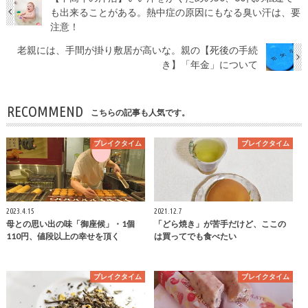
も出来ることがある。熱中症の原因にもなる臭い汗は、要
注意！
老親には、手間が掛り敷居が高いな。親の【死後の手続
き】「年金」について
RECOMMEND
こちらの記事も人気です。
ブレイクタイム
ブレイクタイム
2023.4.15
2021.12.7
母との思い出の味「御座候」・1個
「どら焼き」が苦手だけど、ここの
110円、値段以上の幸せを頂く
は買ってでも食べたい
ブレイクタイム
ブレイクタイム