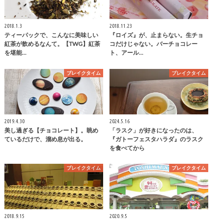
2018.1.3
2018.11.23
ティーパックで、こんなに美味しい
『ロイズ』が、止まらない。生チョ
紅茶が飲めるなんて。【TWG】紅茶
コだけじゃない。バーチョコレー
を堪能…
ト、アール…
ブレイクタイム
ブレイクタイム
2019.4.30
2024.5.16
美し過ぎる【チョコレート】。眺め
「ラスク」が好きになったのは、
ているだけで、溜め息が出る。
『ガトーフェスタハラダ』のラスク
を食べてから
ブレイクタイム
ブレイクタイム
2018.9.15
2020.9.5