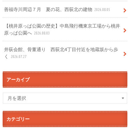
善福寺川周辺７月 夏の花、西荻北の建物
2026.08.05
【桃井原っぱ公園の歴史】中島飛行機東京工場から桃井
原っぱ公園へ
2026.08.03
井荻会館、骨董通り 西荻北4丁目付近を地蔵坂から歩
く
2026.07.27
アーカイブ
カテゴリー