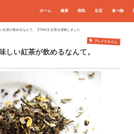
ホーム
健康
病気
生活
食べ物
い紅茶が飲めるなんて。【TWG】紅茶を堪能しました
ブレイクタイム
味しい紅茶が飲めるなんて。