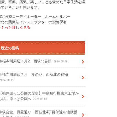
健康、医療、病気、楽しいことも含めた日常生活を綴
っていきたいと思います。
認定医療コーディネーター、ホームヘルパー
びわの葉療法インストラクターの資格保有
→もっと詳しく見る
最近の投稿
善福寺川周辺７月2 西荻北界隈
2026.08.06
善福寺川周辺７月 夏の花、西荻北の建物
2026.08.05
【桃井原っぱ公園の歴史】中島飛行機東京工場か
ら桃井原っぱ公園へ
2026.08.03
井荻会館、骨董通り 西荻北4丁目付近を地蔵坂