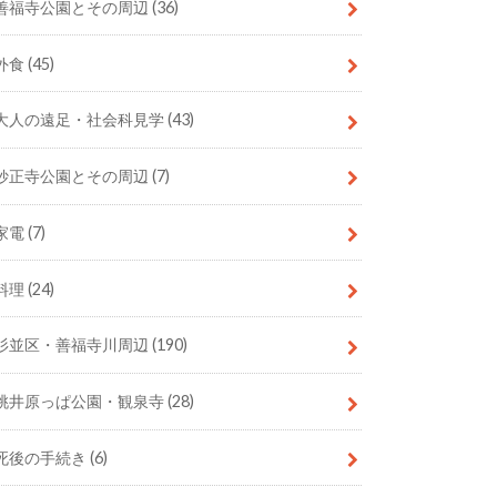
善福寺公園とその周辺
(36)
外食
(45)
大人の遠足・社会科見学
(43)
妙正寺公園とその周辺
(7)
家電
(7)
料理
(24)
杉並区・善福寺川周辺
(190)
桃井原っぱ公園・観泉寺
(28)
死後の手続き
(6)