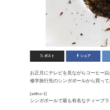
ポスト
シェア
お正月にテレビを見ながらコーヒー以
修学旅行先のシンガポールから買って
[ad#co-1]
シンガポールで最も有名なティーブラ