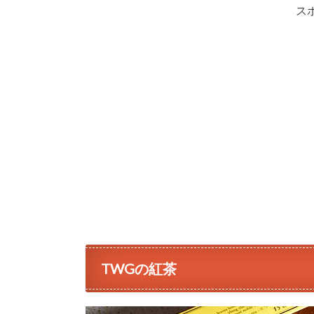
ス
TWGの紅茶