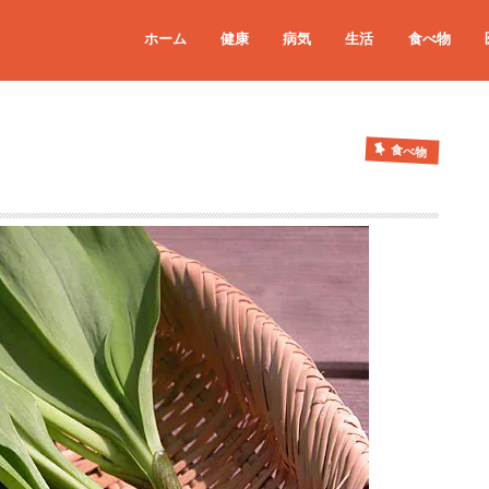
ホーム
健康
病気
生活
食べ物
食べ物