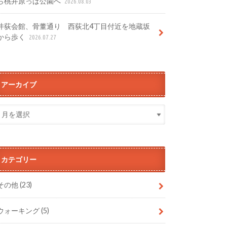
ら桃井原っぱ公園へ
2026.08.03
井荻会館、骨董通り 西荻北4丁目付近を地蔵坂
から歩く
2026.07.27
アーカイブ
カテゴリー
その他
(23)
ウォーキング
(5)