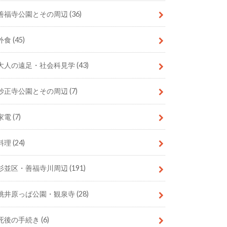
善福寺公園とその周辺
(36)
外食
(45)
大人の遠足・社会科見学
(43)
妙正寺公園とその周辺
(7)
家電
(7)
料理
(24)
杉並区・善福寺川周辺
(191)
桃井原っぱ公園・観泉寺
(28)
死後の手続き
(6)