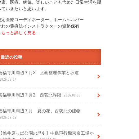
健康、医療、病気、楽しいことも含めた日常生活を綴
っていきたいと思います。
認定医療コーディネーター、ホームヘルパー
びわの葉療法インストラクターの資格保有
→もっと詳しく見る
最近の投稿
善福寺川周辺７月3 区画整理事業と坂道
2026.08.07
善福寺川周辺７月2 西荻北界隈
2026.08.06
善福寺川周辺７月 夏の花、西荻北の建物
2026.08.05
【桃井原っぱ公園の歴史】中島飛行機東京工場か