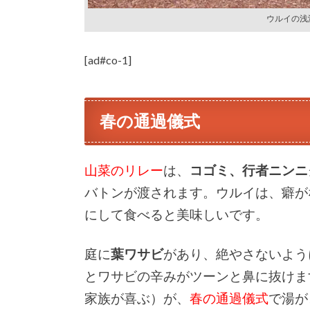
ウルイの浅
[ad#co-1]
春の通過儀式
山菜のリレー
は、
コゴミ、行者ニンニ
バトンが渡されます。ウルイは、癖が
にして食べると美味しいです。
庭に
葉ワサビ
があり、絶やさないよう
とワサビの辛みがツーンと鼻に抜けま
家族が喜ぶ）が、
春の通過儀式
で湯が