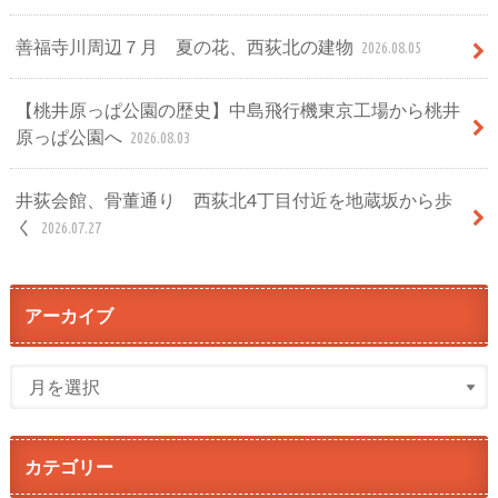
善福寺川周辺７月 夏の花、西荻北の建物
2026.08.05
【桃井原っぱ公園の歴史】中島飛行機東京工場から桃井
原っぱ公園へ
2026.08.03
井荻会館、骨董通り 西荻北4丁目付近を地蔵坂から歩
く
2026.07.27
アーカイブ
カテゴリー