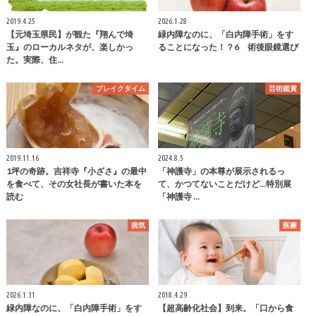
2019.4.25
2026.1.28
【元埼玉県民】が観た『翔んで埼
緑内障なのに、「白内障手術」をす
玉』のローカルネタが、楽しかっ
ることになった！？6 術後眼鏡選び
た。実際、住…
ブレイクタイム
芸術鑑賞
2019.11.16
2024.8.5
1坪の奇跡。吉祥寺『小ざさ』の最中
「神護寺」の本尊が展示されるっ
を食べて、その女社長が書いた本を
て、かつてないことだけど…特別展
読む
「神護寺 …
病気
医療
2026.1.31
2018.4.29
緑内障なのに、「白内障手術」をす
【超高齢化社会】到来。「口から食