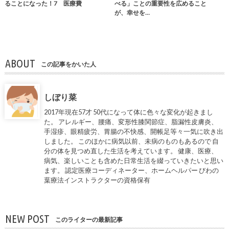
ることになった！7 医療費
べる」ことの重要性を広めること
が、幸せを…
ABOUT
この記事をかいた人
しぼり菜
2017年現在57才 50代になって体に色々な変化が起きまし
た。 アレルギー、腰痛、変形性膝関節症、脂漏性皮膚炎、
手湿疹、眼精疲労、胃腸の不快感、開帳足等々一気に吹き出
しました。 このほかに病気以前、未病のものもあるので 自
分の体を見つめ直した生活を考えています。 健康、医療、
病気、楽しいことも含めた日常生活を綴っていきたいと思い
ます。 認定医療コーディネーター、ホームヘルパー びわの
葉療法インストラクターの資格保有
NEW POST
このライターの最新記事