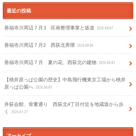
最近の投稿
善福寺川周辺７月3 区画整理事業と坂道
2026.08.07
善福寺川周辺７月2 西荻北界隈
2026.08.06
善福寺川周辺７月 夏の花、西荻北の建物
2026.08.05
【桃井原っぱ公園の歴史】中島飛行機東京工場から桃井
原っぱ公園へ
2026.08.03
井荻会館、骨董通り 西荻北4丁目付近を地蔵坂から歩
く
2026.07.27
アーカイブ