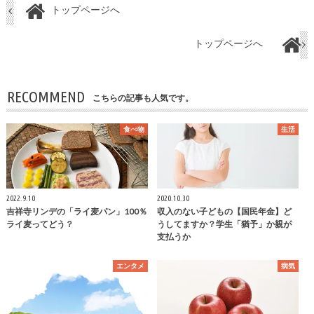
トップページへ
トップページへ
RECOMMEND
こちらの記事も人気です。
食べ物
生活
2022.9.10
2020.10.30
吉祥寺リンデの「ライ麦パン」100％
収入のない子どもの【国民年金】ど
ライ麦ってどう？
うしてますか？学生「猶予」か親が
支払うか
エンタメ
病気