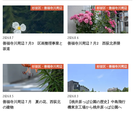
杉並区・善福寺川周辺
杉並区・善福寺川周辺
2026.8.7
2026.8.6
善福寺川周辺７月3 区画整理事業と
善福寺川周辺７月2 西荻北界隈
坂道
杉並区・善福寺川周辺
杉並区・善福寺川周辺
2026.8.5
2026.8.3
善福寺川周辺７月 夏の花、西荻北
【桃井原っぱ公園の歴史】中島飛行
の建物
機東京工場から桃井原っぱ公園へ