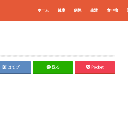
ホーム
健康
病気
生活
食べ物
はてブ
送る
Pocket