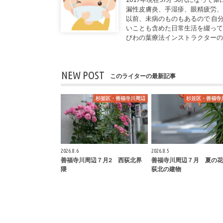
漏性皮膚炎、手湿疹、眼精疲労、
以前、未病のものもあるので 自
いことも含めた日常生活を綴って
びわの葉療法インストラクター
NEW POST
このライターの最新記事
杉並区・善福寺川周辺
杉並区・善福寺
2026.8.6
2026.8.5
善福寺川周辺７月2 西荻北界
善福寺川周辺７月 夏の花
隈
荻北の建物