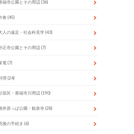
善福寺公園とその周辺
(36)
外食
(45)
大人の遠足・社会科見学
(43)
妙正寺公園とその周辺
(7)
家電
(7)
料理
(24)
杉並区・善福寺川周辺
(190)
桃井原っぱ公園・観泉寺
(28)
死後の手続き
(6)