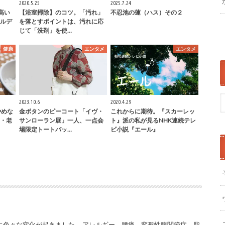
2020.5.25
2025.7.24
高い
【浴室掃除】のコツ。「汚れ」
不忍池の蓮（ハス）その２
ルデ
を落とすポイントは、汚れに応
じて「洗剤」を使…
健康
エンタメ
エンタメ
2023.10.6
2020.4.29
やめな
金ボタンのピーコート「イヴ・
これからに期待。『スカーレッ
・老
サンローラン展」一人、一点会
ト』派の私が見るNHK連続テレ
場限定トートバッ…
ビ小説『エール』
って体に色々な変化が起きました。 アレルギー、腰痛、変形性膝関節症、脂