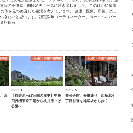
胃腸の不快感、開帳足等々一気に吹き出しました。 このほかに病気
分の体を見つめ直した生活を考えています。 健康、医療、病気、楽し
いきたいと思います。 認定医療コーディネーター、ホームヘルパー
の資格保有
川周辺
杉並区・善福寺川周辺
杉並区・善福寺川周辺
2026.8.3
2026.7.27
、西
【桃井原っぱ公園の歴史】中島
井荻会館、骨董通り 西荻北4
飛行機東京工場から桃井原っぱ
丁目付近を地蔵坂から歩く
公園へ