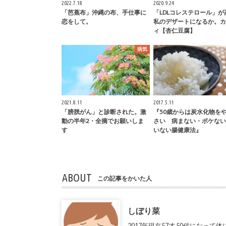
2022.7.18
2020.9.24
「芭蕉布」沖縄の布、手仕事に
「LDLコレステロール」が
恋をして。
私のデザートになるか。カ
ィ【杏仁豆腐】
病気
2021.8.11
2017.5.11
「膀胱がん」と診断された。激
『50歳からは炭水化物を
動の半年2・全摘でお願いしま
さい 病まない・ボケない
す
いない腸健康法』
ABOUT
この記事をかいた人
しぼり菜
2017年現在57才 50代にな