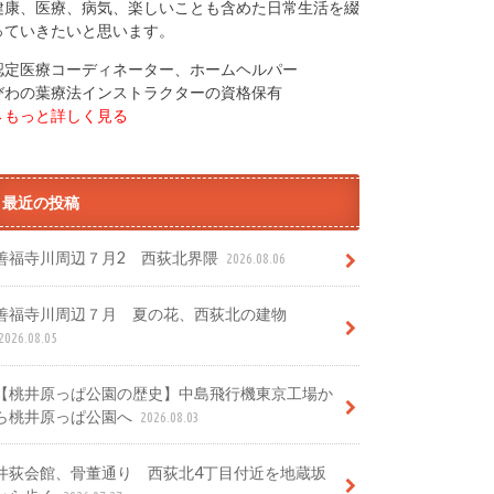
健康、医療、病気、楽しいことも含めた日常生活を綴
っていきたいと思います。
認定医療コーディネーター、ホームヘルパー
びわの葉療法インストラクターの資格保有
→もっと詳しく見る
最近の投稿
善福寺川周辺７月2 西荻北界隈
2026.08.06
善福寺川周辺７月 夏の花、西荻北の建物
2026.08.05
【桃井原っぱ公園の歴史】中島飛行機東京工場か
ら桃井原っぱ公園へ
2026.08.03
井荻会館、骨董通り 西荻北4丁目付近を地蔵坂