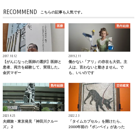
RECOMMEND
こちらの記事も人気です。
医療
熟年結婚
2017.10.12
2019.2.11
【がんになった医師の選択】医師と
働かない「アリ」の存在も大切。主
患者、両方を経験して、実現した。
人は、言わないと動きません。で
金沢マギー
も、いいのです
熟年結婚
芸術鑑賞
2023.4.25
2022.2.3
夫婦旅・東京発見「神田川クルー
「タイムカプセル」を開けたら、
ズ」２
2000年前の『ポンペイ』があった