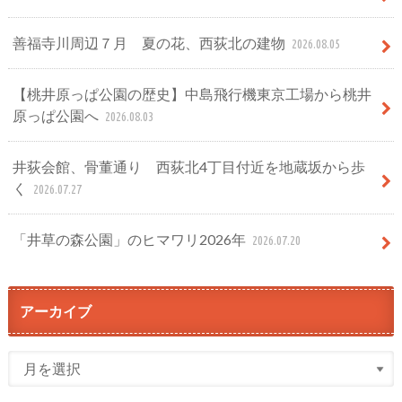
善福寺川周辺７月 夏の花、西荻北の建物
2026.08.05
【桃井原っぱ公園の歴史】中島飛行機東京工場から桃井
原っぱ公園へ
2026.08.03
井荻会館、骨董通り 西荻北4丁目付近を地蔵坂から歩
く
2026.07.27
「井草の森公園」のヒマワリ2026年
2026.07.20
アーカイブ