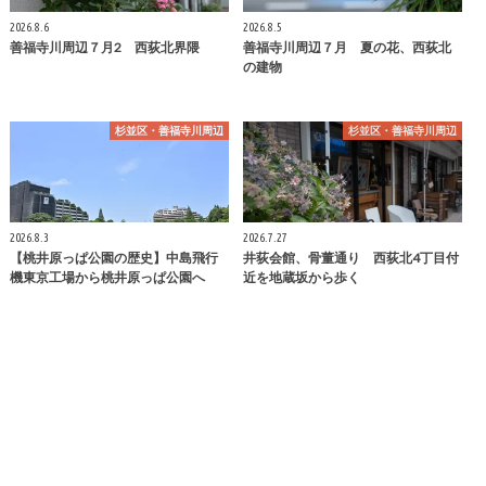
2026.8.6
2026.8.5
善福寺川周辺７月2 西荻北界隈
善福寺川周辺７月 夏の花、西荻北
の建物
杉並区・善福寺川周辺
杉並区・善福寺川周辺
2026.8.3
2026.7.27
【桃井原っぱ公園の歴史】中島飛行
井荻会館、骨董通り 西荻北4丁目付
機東京工場から桃井原っぱ公園へ
近を地蔵坂から歩く