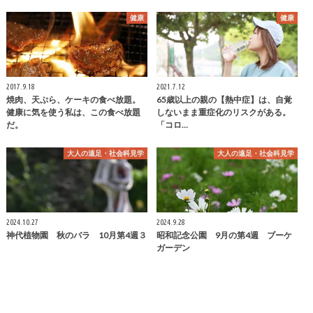
健康
健康
2017.9.18
2021.7.12
焼肉、天ぷら、ケーキの食べ放題。
65歳以上の親の【熱中症】は、自覚
健康に気を使う私は、この食べ放題
しないまま重症化のリスクがある。
だ。
「コロ…
大人の遠足・社会科見学
大人の遠足・社会科見学
2024.10.27
2024.9.28
神代植物園 秋のバラ 10月第4週３
昭和記念公園 9月の第4週 ブーケ
ガーデン