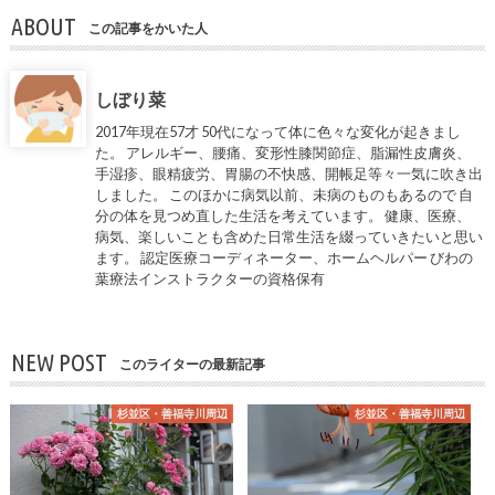
ABOUT
この記事をかいた人
しぼり菜
2017年現在57才 50代になって体に色々な変化が起きまし
た。 アレルギー、腰痛、変形性膝関節症、脂漏性皮膚炎、
手湿疹、眼精疲労、胃腸の不快感、開帳足等々一気に吹き出
しました。 このほかに病気以前、未病のものもあるので 自
分の体を見つめ直した生活を考えています。 健康、医療、
病気、楽しいことも含めた日常生活を綴っていきたいと思い
ます。 認定医療コーディネーター、ホームヘルパー びわの
葉療法インストラクターの資格保有
NEW POST
このライターの最新記事
杉並区・善福寺川周辺
杉並区・善福寺川周辺