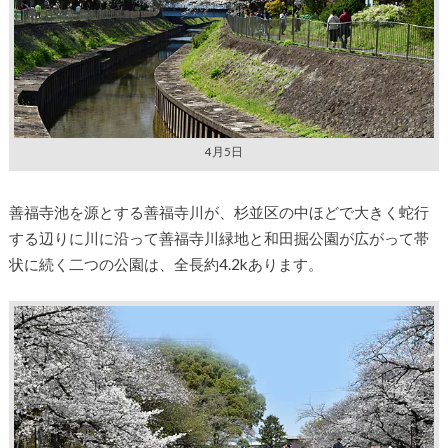
4月5日
善福寺池を源とする善福寺川が、杉並区の中ほどで大きく蛇行
する辺りに川に沿って善福寺川緑地と和田掘公園が広がって帯
状に続く二つの公園は、全長約4.2kあります。