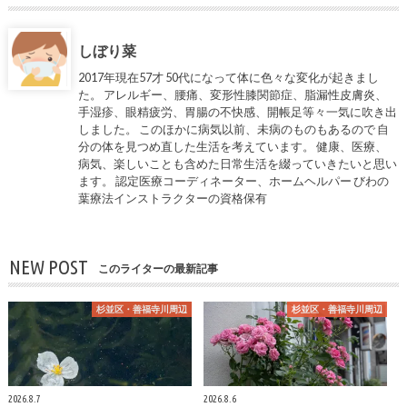
しぼり菜
2017年現在57才 50代になって体に色々な変化が起きまし
た。 アレルギー、腰痛、変形性膝関節症、脂漏性皮膚炎、
手湿疹、眼精疲労、胃腸の不快感、開帳足等々一気に吹き出
しました。 このほかに病気以前、未病のものもあるので 自
分の体を見つめ直した生活を考えています。 健康、医療、
病気、楽しいことも含めた日常生活を綴っていきたいと思い
ます。 認定医療コーディネーター、ホームヘルパー びわの
葉療法インストラクターの資格保有
NEW POST
このライターの最新記事
杉並区・善福寺川周辺
杉並区・善福寺川周辺
2026.8.7
2026.8.6