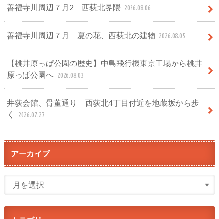
善福寺川周辺７月2 西荻北界隈
2026.08.06
善福寺川周辺７月 夏の花、西荻北の建物
2026.08.05
【桃井原っぱ公園の歴史】中島飛行機東京工場から桃井
原っぱ公園へ
2026.08.03
井荻会館、骨董通り 西荻北4丁目付近を地蔵坂から歩
く
2026.07.27
アーカイブ