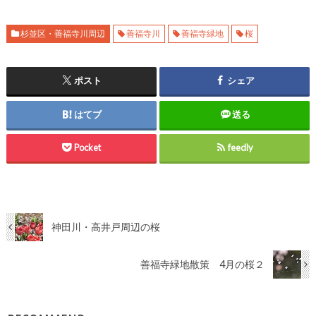
杉並区・善福寺川周辺
善福寺川
善福寺緑地
桜
ポスト
シェア
はてブ
送る
Pocket
feedly
神田川・高井戸周辺の桜
善福寺緑地散策 4月の桜２