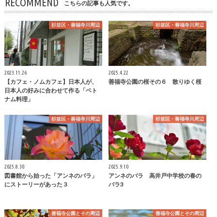
RECOMMEND
こちらの記事も人気です。
杉並区・善福寺川周辺
杉並区・善福寺川周辺
2023.11.26
2025.4.22
【カフェ・ノムカフェ】日本人が、
善福寺公園の桜その６ 散りゆく桜
日本人の好みに合わせて作る「ベト
ナム料理」
杉並区・善福寺川周辺
杉並区・善福寺川周辺
2025.8.30
2025.9.10
図書館から始った「アンネのバラ」
アンネのバラ 高井戸中学校の春の
にストーリーがあった３
バラ3
善福寺公園とその周辺
善福寺公園とその周辺