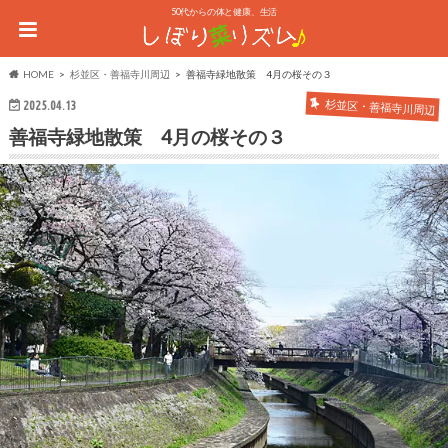
50代からの体と健康、生活
HOME
杉並区・善福寺川周辺
善福寺緑地散策 4月の桜その３
2025.04.13
杉並区・善福寺川周辺
善福寺緑地散策 4月の桜その３