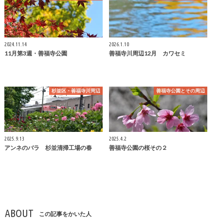
2024.11.14
2026.1.10
11月第3週・善福寺公園
善福寺川周辺12月 カワセミ
杉並区・善福寺川周辺
善福寺公園とその周辺
2025.9.13
2025.4.2
アンネのバラ 杉並清掃工場の春
善福寺公園の桜その２
ABOUT
この記事をかいた人