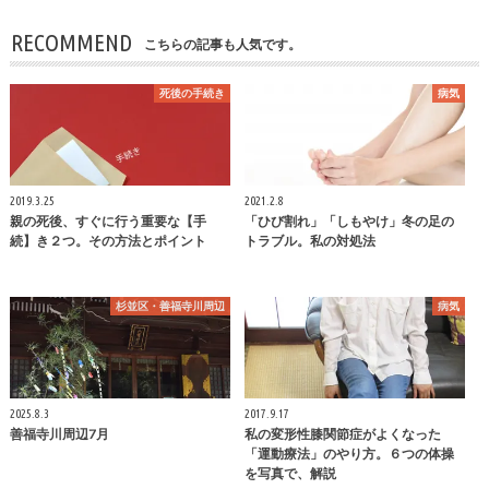
RECOMMEND
こちらの記事も人気です。
死後の手続き
病気
2019.3.25
2021.2.8
親の死後、すぐに行う重要な【手
「ひび割れ」「しもやけ」冬の足の
続】き２つ。その方法とポイント
トラブル。私の対処法
杉並区・善福寺川周辺
病気
2025.8.3
2017.9.17
善福寺川周辺7月
私の変形性膝関節症がよくなった
「運動療法」のやり方。６つの体操
を写真で、解説