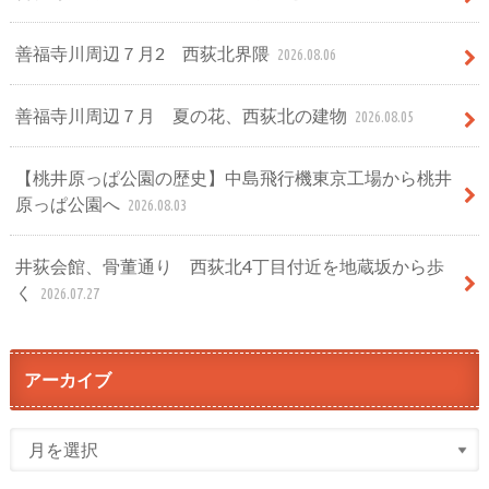
善福寺川周辺７月2 西荻北界隈
2026.08.06
善福寺川周辺７月 夏の花、西荻北の建物
2026.08.05
【桃井原っぱ公園の歴史】中島飛行機東京工場から桃井
原っぱ公園へ
2026.08.03
井荻会館、骨董通り 西荻北4丁目付近を地蔵坂から歩
く
2026.07.27
アーカイブ