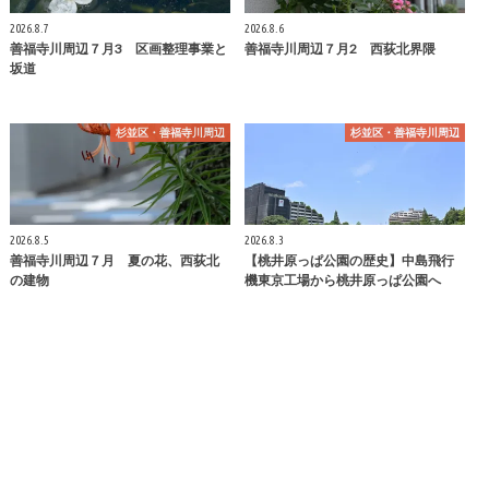
2026.8.7
2026.8.6
善福寺川周辺７月3 区画整理事業と
善福寺川周辺７月2 西荻北界隈
坂道
杉並区・善福寺川周辺
杉並区・善福寺川周辺
2026.8.5
2026.8.3
善福寺川周辺７月 夏の花、西荻北
【桃井原っぱ公園の歴史】中島飛行
の建物
機東京工場から桃井原っぱ公園へ