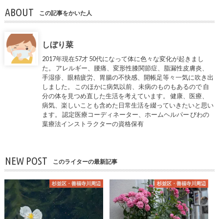
ABOUT
この記事をかいた人
しぼり菜
2017年現在57才 50代になって体に色々な変化が起きまし
た。 アレルギー、腰痛、変形性膝関節症、脂漏性皮膚炎、
手湿疹、眼精疲労、胃腸の不快感、開帳足等々一気に吹き出
しました。 このほかに病気以前、未病のものもあるので 自
分の体を見つめ直した生活を考えています。 健康、医療、
病気、楽しいことも含めた日常生活を綴っていきたいと思い
ます。 認定医療コーディネーター、ホームヘルパー びわの
葉療法インストラクターの資格保有
NEW POST
このライターの最新記事
杉並区・善福寺川周辺
杉並区・善福寺川周辺