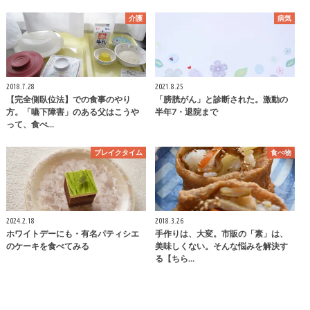
介護
病気
2018.7.28
2021.8.25
【完全側臥位法】での食事のやり
「膀胱がん」と診断された。激動の
方。「嚥下障害」のある父はこうや
半年7・退院まで
って、食べ…
ブレイクタイム
食べ物
2024.2.18
2018.3.26
ホワイトデーにも・有名パティシエ
手作りは、大変。市販の「素」は、
のケーキを食べてみる
美味しくない。そんな悩みを解決す
る【ちら…