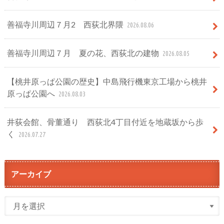
善福寺川周辺７月2 西荻北界隈
2026.08.06
善福寺川周辺７月 夏の花、西荻北の建物
2026.08.05
【桃井原っぱ公園の歴史】中島飛行機東京工場から桃井
原っぱ公園へ
2026.08.03
井荻会館、骨董通り 西荻北4丁目付近を地蔵坂から歩
く
2026.07.27
アーカイブ