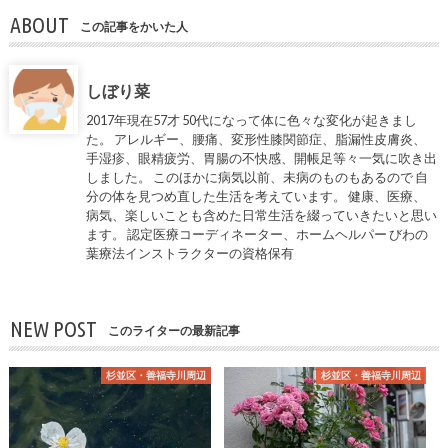
ABOUT
この記事をかいた人
しぼり菜
2017年現在57才 50代になって体に色々な変化が起きまし
た。 アレルギー、腰痛、変形性膝関節症、脂漏性皮膚炎、
手湿疹、眼精疲労、胃腸の不快感、開帳足等々一気に吹き出
しました。 このほかに病気以前、未病のものもあるので 自
分の体を見つめ直した生活を考えています。 健康、医療、
病気、楽しいことも含めた日常生活を綴っていきたいと思い
ます。 認定医療コーディネーター、ホームヘルパー びわの
葉療法インストラクターの資格保有
NEW POST
このライターの最新記事
杉並区・善福寺川周辺
杉並区・善福寺川周辺