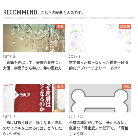
RECOMMEND
こちらの記事も人気です。
美容
読み物
2017.9.30
2024.4.3
「背筋を伸ばして、好奇心を持つ」
本で知った知らなかった世界―経済
女優、岸恵子から学ぶ、年の重ね方
的なアプローチよりー その２
病気
病気
2017.8.13
2019.12.29
「搔けば搔くほど、痒くなる」痒み
手首の測定だけでは、分からない。
のサイクルを止めるには、どうした
急激な「骨密度」の低下で、「骨粗
らいいのか
しょう症…