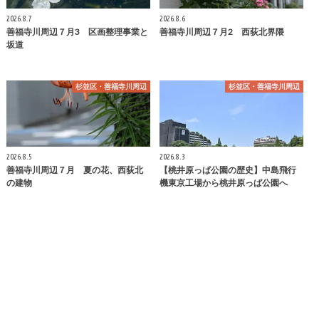
2026.8.7
2026.8.6
善福寺川周辺７月3 区画整理事業と
善福寺川周辺７月2 西荻北界隈
坂道
杉並区・善福寺川周辺
杉並区・善福寺川周辺
2026.8.5
2026.8.3
善福寺川周辺７月 夏の花、西荻北
【桃井原っぱ公園の歴史】中島飛行
の建物
機東京工場から桃井原っぱ公園へ