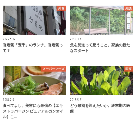
外食
介護
2025.5.12
2019.3.7
香港粥「五千」のランチ。香港粥っ
父を見送って想うこと。家族の新た
て？
なスタート
スーパーフーズ
医療
2018.2.5
2017.5.21
食べてよし、美容にも最強の【エキ
どう最期を迎えたいか。終末期の医
ストラバージン ピュアアルガンオイ
療
ル】こ…