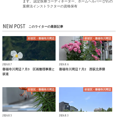
ます。 認定医療コーディネーター、ホームヘルパー びわの
葉療法インストラクターの資格保有
NEW POST
このライターの最新記事
杉並区・善福寺川周辺
杉並区・善福寺川周辺
2026.8.7
2026.8.6
善福寺川周辺７月3 区画整理事業と
善福寺川周辺７月2 西荻北界隈
坂道
杉並区・善福寺川周辺
杉並区・善福寺川周辺
2026.8.5
2026.8.3