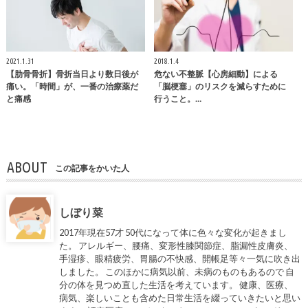
2021.1.31
2018.1.4
【肋骨骨折】骨折当日より数日後が
危ない不整脈【心房細動】による
痛い。「時間」が、一番の治療薬だ
「脳梗塞」のリスクを減らすために
と痛感
行うこと。…
ABOUT
この記事をかいた人
しぼり菜
2017年現在57才 50代になって体に色々な変化が起きまし
た。 アレルギー、腰痛、変形性膝関節症、脂漏性皮膚炎、
手湿疹、眼精疲労、胃腸の不快感、開帳足等々一気に吹き出
しました。 このほかに病気以前、未病のものもあるので 自
分の体を見つめ直した生活を考えています。 健康、医療、
病気、楽しいことも含めた日常生活を綴っていきたいと思い