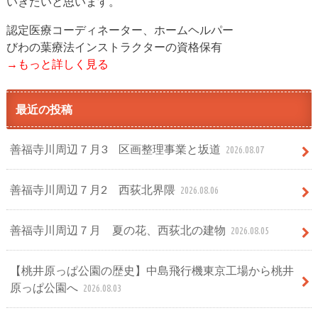
いきたいと思います。
認定医療コーディネーター、ホームヘルパー
びわの葉療法インストラクターの資格保有
→もっと詳しく見る
最近の投稿
善福寺川周辺７月3 区画整理事業と坂道
2026.08.07
善福寺川周辺７月2 西荻北界隈
2026.08.06
善福寺川周辺７月 夏の花、西荻北の建物
2026.08.05
【桃井原っぱ公園の歴史】中島飛行機東京工場から桃井
原っぱ公園へ
2026.08.03