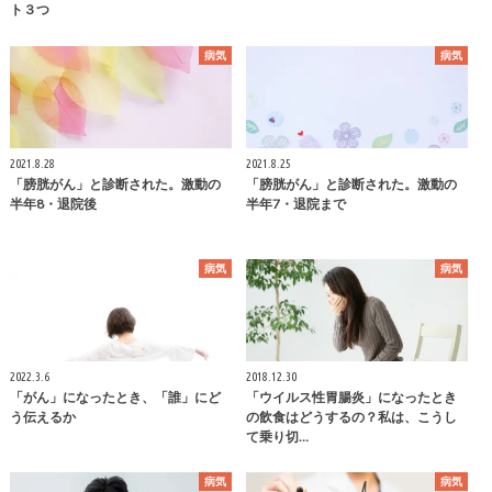
ト３つ
病気
病気
2021.8.28
2021.8.25
「膀胱がん」と診断された。激動の
「膀胱がん」と診断された。激動の
半年8・退院後
半年7・退院まで
病気
病気
2022.3.6
2018.12.30
「がん」になったとき、「誰」にど
「ウイルス性胃腸炎」になったとき
う伝えるか
の飲食はどうするの？私は、こうし
て乗り切…
病気
病気