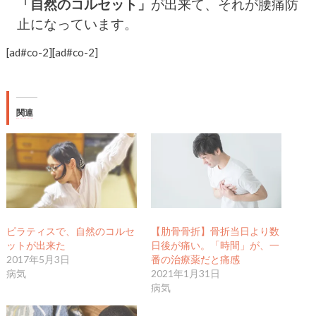
「自然のコルセット」
が出来て、それが腰痛防
止になっています。
[ad#co-2]
[ad#co-2]
関連
ピラティスで、自然のコルセ
【肋骨骨折】骨折当日より数
ットが出来た
日後が痛い。「時間」が、一
2017年5月3日
番の治療薬だと痛感
病気
2021年1月31日
病気