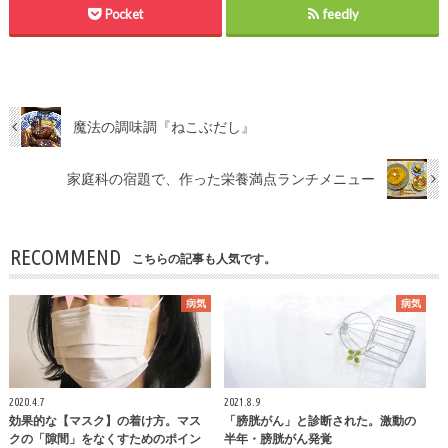
Pocket
feedly
魔法の調味調『ねこぶだし』
家庭科の宿題で、作った栄養満点ランチメニュー
RECOMMEND
こちらの記事も人気です。
病気
病気
2020.4.7
2021.8.9
効果的な【マスク】の着け方。マス
「膀胱がん」と診断された。激動の
クの「隙間」をなくすためのポイン
半年・膀胱がん発覚